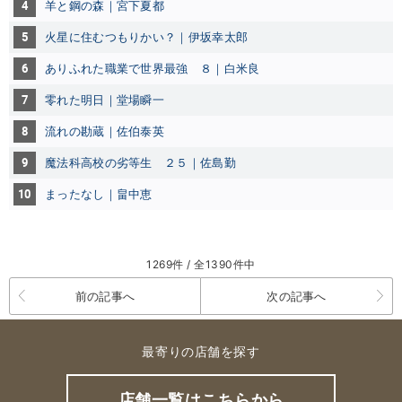
4
羊と鋼の森｜宮下夏都
5
火星に住むつもりかい？｜伊坂幸太郎
6
ありふれた職業で世界最強 ８｜白米良
7
零れた明日｜堂場瞬一
8
流れの勘蔵｜佐伯泰英
9
魔法科高校の劣等生 ２５｜佐島勤
10
まったなし｜畠中恵
1269件 / 全1390件中
前の記事へ
次の記事へ
最寄りの店舗を探す
店舗一覧はこちらから