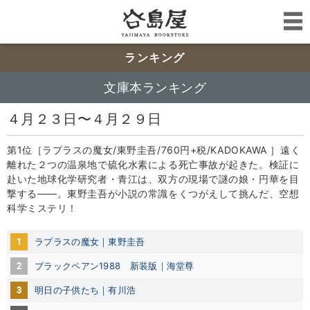
ランキング
文庫本ランキング
４月２３日〜４月２９日
第1位［ラプラスの魔女/東野圭吾/760円+税/KADOKAWA ］遠く
離れた２つの温泉地で硫化水素による死亡事故が起きた。検証に
赴いた地球化学研究者・青江は、双方の現場で謎の娘・円華を目
撃する――。東野圭吾が小説の常識をくつがえして挑んだ、空想
科学ミステリ！
1
ラプラスの魔女｜東野圭吾
2
ブラックペアン1988 新装版｜海堂尊
3
明日の子供たち｜有川浩