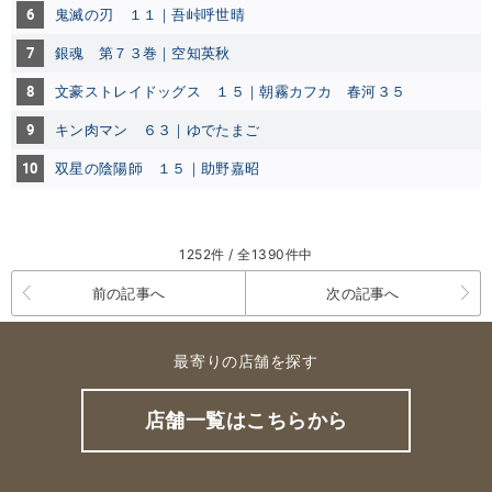
6
鬼滅の刃 １１｜吾峠呼世晴
7
銀魂 第７３巻｜空知英秋
8
文豪ストレイドッグス １５｜朝霧カフカ
春河３５
9
キン肉マン ６３｜ゆでたまご
10
双星の陰陽師 １５｜助野嘉昭
1252件 / 全1390件中
前の記事へ
次の記事へ
最寄りの店舗を探す
店舗一覧はこちらから