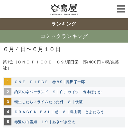
ランキング
コミックランキング
６月４日〜６月１０日
第1位［ＯＮＥ ＰＩＥＣＥ ８９/尾田栄一郎/400円＋税/集英
社］
1
ＯＮＥ ＰＩＥＣＥ 巻８9｜尾田栄一郎
2
約束のネバーランド ９｜白井カイウ
出水ぽすか
3
転生したらスライムだった件 ８｜伏瀬
4
ＤＲＡＧＯＮ ＢＡＬＬ超 ６｜鳥山明
とよたろう
5
赤髪の白雪姫 １９｜あきづき空太