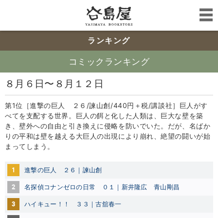
ランキング
コミックランキング
８月６日〜８月１２日
第1位［進撃の巨人 ２６/諫山創/440円＋税/講談社］巨人がす
べてを支配する世界。巨人の餌と化した人類は、巨大な壁を築
き、壁外への自由と引き換えに侵略を防いでいた。だが、名ばか
りの平和は壁を越える大巨人の出現により崩れ、絶望の闘いが始
まってしまう。
1
進撃の巨人 ２６｜諫山創
2
名探偵コナンゼロの日常 ０１｜新井隆広
青山剛昌
3
ハイキュー！！ ３３｜古舘春一