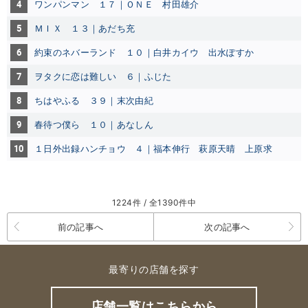
4
ワンパンマン １７｜ＯＮＥ
村田雄介
5
ＭＩＸ １３｜あだち充
6
約束のネバーランド １０｜白井カイウ
出水ぽすか
7
ヲタクに恋は難しい ６｜ふじた
8
ちはやふる ３９｜末次由紀
9
春待つ僕ら １０｜あなしん
10
１日外出録ハンチョウ ４｜福本伸行
萩原天晴
上原求
1224件 / 全1390件中
前の記事へ
次の記事へ
最寄りの店舗を探す
店舗一覧はこちらから