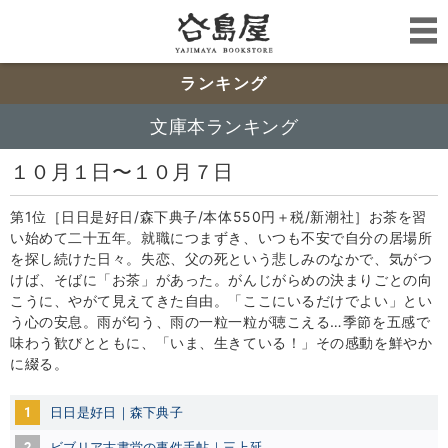
ランキング
文庫本ランキング
１０月１日〜１０月７日
第1位［日日是好日/森下典子/本体550円＋税/新潮社］お茶を習
い始めて二十五年。就職につまずき、いつも不安で自分の居場所
を探し続けた日々。失恋、父の死という悲しみのなかで、気がつ
けば、そばに「お茶」があった。がんじがらめの決まりごとの向
こうに、やがて見えてきた自由。「ここにいるだけでよい」とい
う心の安息。雨が匂う、雨の一粒一粒が聴こえる…季節を五感で
味わう歓びとともに、「いま、生きている！」その感動を鮮やか
に綴る。
1
日日是好日｜森下典子
2
ビブリア古書堂の事件手帖｜三上延