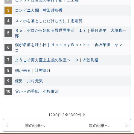
3
コンビニ人間｜村田沙耶香
4
スマホを落としただけなのに｜志駕晃
Ｒｅ：ゼロから始める異世界生活 １７｜長月達平
大塚真一
5
郎
僕が名前を呼ぶ日｜ＨｏｎｅｙＷｏｒｋｓ
香坂茉里
ヤマ
6
コ
7
ようこそ実力至上主義の教室へ ９｜衣笠彰梧
8
朝が来る｜辻村深月
9
億男｜川村元気
10
父からの手紙｜小杉健治
1200件 / 全1390件中
前の記事へ
次の記事へ