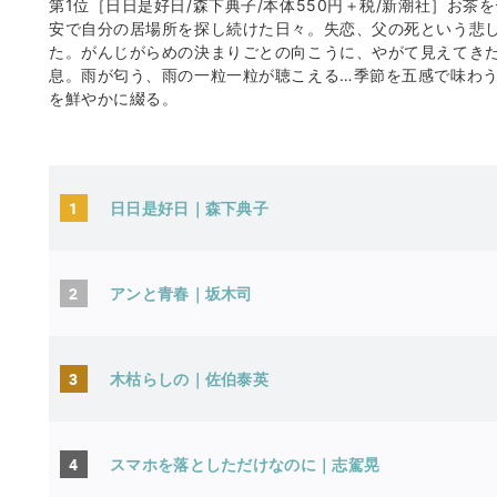
第1位［日日是好日/森下典子/本体550円＋税/新潮社］お
安で自分の居場所を探し続けた日々。失恋、父の死という悲
た。がんじがらめの決まりごとの向こうに、やがて見えてき
息。雨が匂う、雨の一粒一粒が聴こえる…季節を五感で味わ
を鮮やかに綴る。
1
日日是好日｜森下典子
2
アンと青春｜坂木司
3
木枯らしの｜佐伯泰英
4
スマホを落としただけなのに｜志駕晃