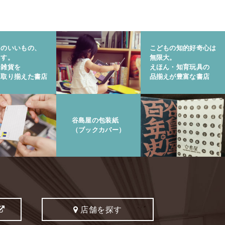
りのいいもの、
こどもの知的好奇心は
ます。
無限大。
と雑貨を
えほん・知育玩具の
に取り揃えた書店
品揃えが豊富な書店
谷島屋の包装紙
（ブックカバー）
店舗を探す