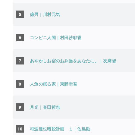
5
億男｜川村元気
6
コンビニ人間｜村田沙耶香
7
あやかしお宿のお弁当をあなたに。｜友麻碧
8
人魚の眠る家｜東野圭吾
9
月光｜誉田哲也
10
司波達也暗殺計画 １｜佐島勤