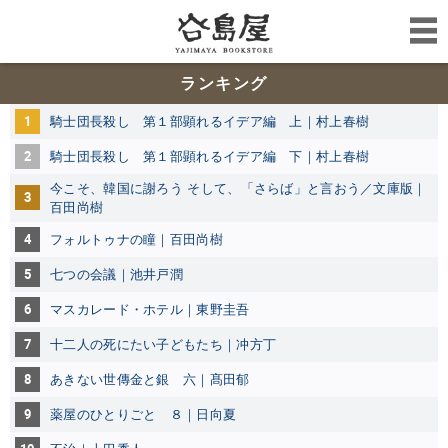
ランキング
1
騎士団長殺し 第１部顕れるイデア編 上｜村上春樹
2
騎士団長殺し 第１部顕れるイデア編 下｜村上春樹
今こそ、韓国に謝ろう そして、「さらば」と言おう／文庫版｜
3
百田尚樹
4
フォルトゥナの瞳｜百田尚樹
5
七つの会議｜池井戸潤
6
マスカレード・ホテル｜東野圭吾
7
十二人の死にたい子どもたち｜冲方丁
8
あきない世傳金と銀 六｜髙田郁
9
薬屋のひとりごと ８｜日向夏