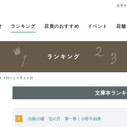
文字サ
せ
ランキング
店員のおすすめ
イベント
店舗
１４日〜１０月２０日
文庫本ランキ
1
白銀の墟 玄の月 第一巻｜小野不由美