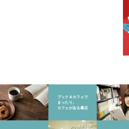
ブック＆カフェで
まったり。
カフェがある書店