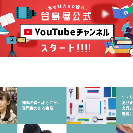
つく
知識の森へようこそ。
あり
専門書のある書店
文具
豊富