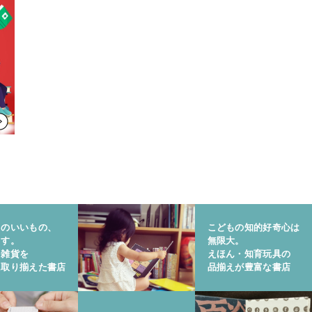
りのいいもの、
こどもの知的好奇心は
ます。
無限大。
と雑貨を
えほん・知育玩具の
に取り揃えた書店
品揃えが豊富な書店