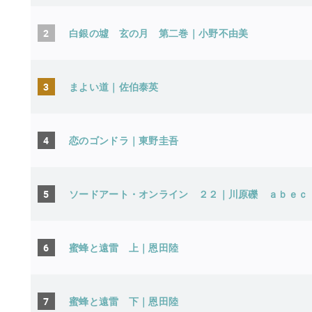
2
白銀の墟 玄の月 第二巻｜小野不由美
3
まよい道｜佐伯泰英
4
恋のゴンドラ｜東野圭吾
5
ソードアート・オンライン ２２｜川原礫 ａ
6
蜜蜂と遠雷 上｜恩田陸
7
蜜蜂と遠雷 下｜恩田陸