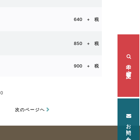
640 + 税
850 + 税
本の検索・注文
900 + 税
90
次のページヘ
お問い合わせ