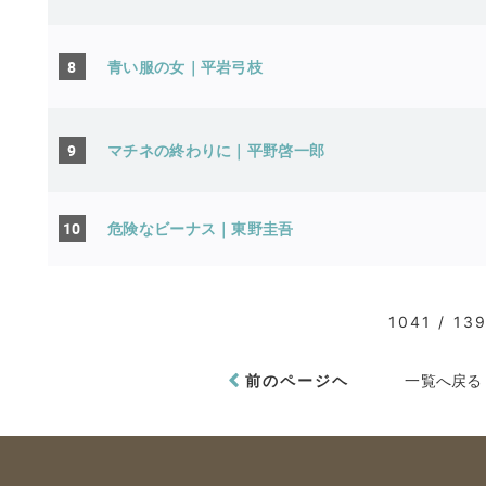
8
青い服の女｜平岩弓枝
9
マチネの終わりに｜平野啓一郎
10
危険なビーナス｜東野圭吾
1041 / 13
前のページヘ
一覧へ戻る