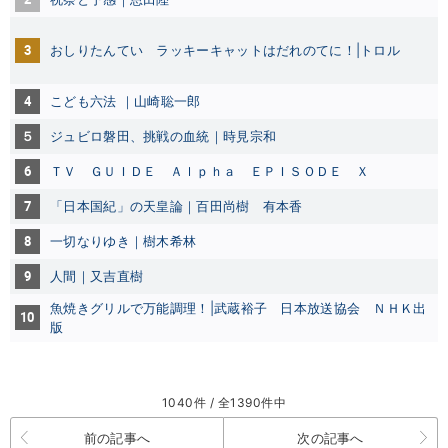
3
おしりたんてい ラッキーキャットはだれのてに！|トロル
4
こども六法 ｜山崎聡一郎
５
ジュビロ磐田、挑戦の血統｜時見宗和
6
ＴＶ ＧＵＩＤＥ Ａｌｐｈａ ＥＰＩＳＯＤＥ Ｘ
7
「日本国紀」の天皇論｜百田尚樹 有本香
8
一切なりゆき｜樹木希林
9
人間｜又吉直樹
魚焼きグリルで万能調理！|武蔵裕子 日本放送協会 ＮＨＫ出
10
版
1040件 / 全1390件中
前の記事へ
次の記事へ