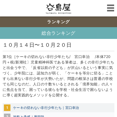
ランキング
総合ランキング
１０月１４日〜１０月２０日
第1位［ケーキの切れない非行少年たち/ 宮口幸治 /本体720
円＋税/新潮社〕児童精神科医である筆者は、多くの非行少年たち
と出会う中で、「反省以前の子ども」が沢山いるという事実に気
づく。少年院には、認知力が弱く、「ケーキを等分に切る」こと
すら出来ない非行少年が大勢いたが、問題の根深さは普通の学校
でも同じなのだ。人口の十数％いるとされる「境界知能」の人々
に焦点を当て、困っている彼らを学校・社会生活で困らないよう
に導く超実践的なメソッドを公開する。
1
ケーキの切れない非行少年たち｜宮口幸治
2
祝祭と予感｜恩田陸