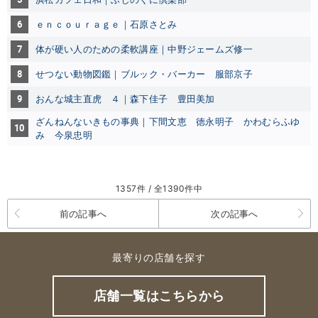
6
ｅｎｃｏｕｒａｇｅ｜石原さとみ
7
体が硬い人のための柔軟講座｜中野ジェームズ修一
8
せつない動物図鑑｜ブルック・バーカー
服部京子
9
おんな城主直虎 ４｜森下佳子
豊田美加
ざんねんないきもの事典｜下間文恵
徳永明子
かわむらふゆ
10
み
今泉忠明
1357件 / 全1390件中
前の記事へ
次の記事へ
最寄りの店舗を探す
店舗一覧はこちらから