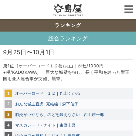
ランキング
総合ランキング
9月25日〜10月1日
第1位［オーバーロード１２巻/丸山くがね/1000円
+税/KADOKAWA］ 巨大な城壁を擁し、長く平和を誇った聖王
国を亜人連合軍が突如、襲撃。
1
オーバーロード １２｜丸山くがね
2
おんな城主直虎 完結編｜森下佳子
3
肺炎がいやなら、のどを鍛えなさい｜西山耕一郎
4
マスカレード・ナイト｜東野圭吾
5
浜松カフェ日和｜ふじのくに倶楽部