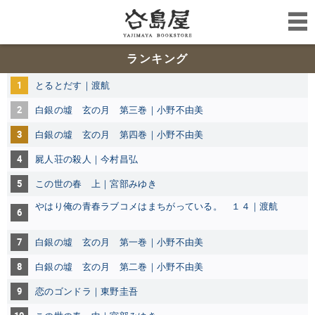
ランキング
1
とるとだす｜渡航
2
白銀の墟 玄の月 第三巻｜小野不由美
3
白銀の墟 玄の月 第四巻｜小野不由美
4
屍人荘の殺人｜今村昌弘
5
この世の春 上｜宮部みゆき
やはり俺の青春ラブコメはまちがっている。 １４｜渡航
6
7
白銀の墟 玄の月 第一巻｜小野不由美
8
白銀の墟 玄の月 第二巻｜小野不由美
9
恋のゴンドラ｜東野圭吾