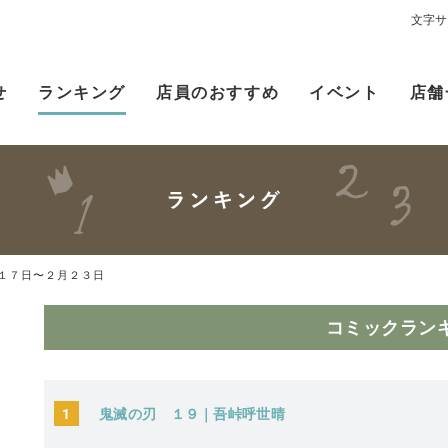
文字サ
せ
ランキング
店員のおすすめ
イベント
店舗
１７日〜２月２３日
コミックラン
1
鬼滅の刃 １９｜吾峠呼世