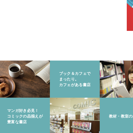
ブック＆カフェで
まったり。
カフェがある書店
マンガ好き必見！
コミックの品揃えが
教材・教室の
豊富な書店