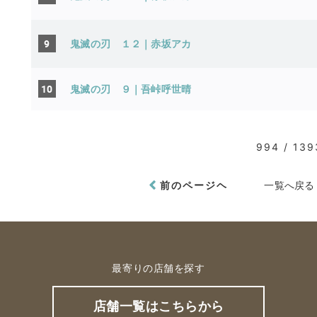
9
鬼滅の刃 １２｜赤坂アカ
10
鬼滅の刃 ９｜吾峠呼世晴
994 / 139
前のページヘ
一覧へ戻る
最寄りの店舗を探す
店舗一覧はこちらから