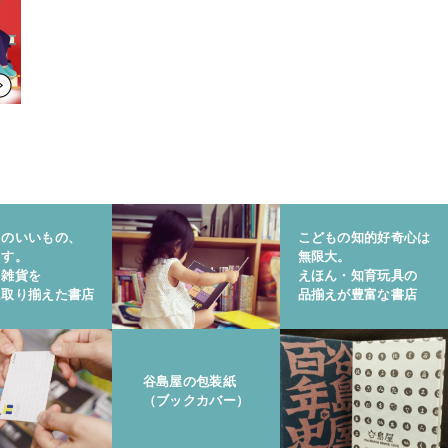
りのいいもの、
こどもの知的好奇心は
ます。
無限大。
と雑貨を
えほん・知育玩具の
に取り揃えた書店
品揃えが豊富な書店
谷島屋の包装紙
（ブックカバー）