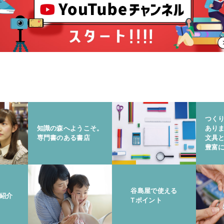
つく
知識の森へようこそ。
あり
専門書のある書店
文具
豊富
谷島屋で使える
紹介
Tポイント