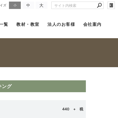
大
中
イズ
小
一覧
教材・教室
法人のお客様
会社案内
キング
晴
440
+ 税