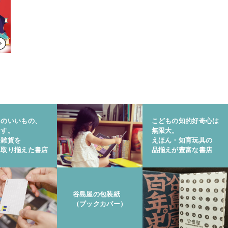
りのいいもの、
こどもの知的好奇心は
ます。
無限大。
と雑貨を
えほん・知育玩具の
に取り揃えた書店
品揃えが豊富な書店
谷島屋の包装紙
（ブックカバー）