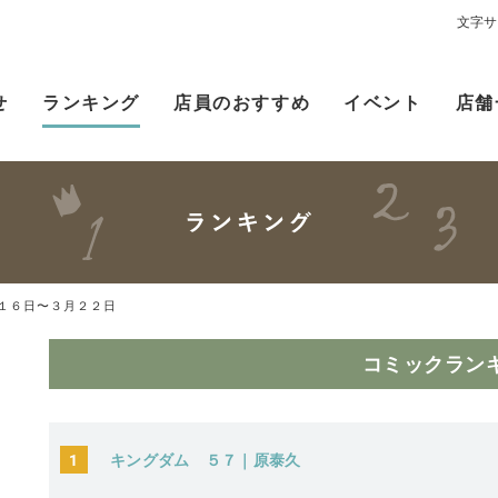
文字サ
せ
ランキング
店員のおすすめ
イベント
店舗
１６日〜３月２２日
コミックラン
1
キングダム ５７｜原泰久