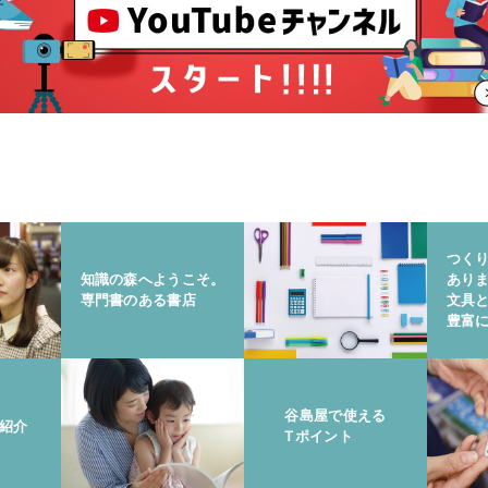
つく
知識の森へようこそ。
あり
専門書のある書店
文具
豊富
谷島屋で使える
紹介
Tポイント