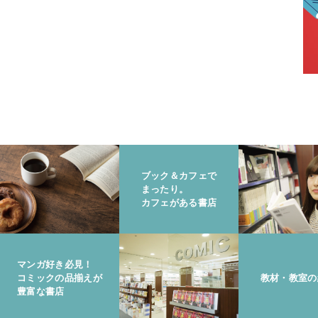
ブック＆カフェで
まったり。
カフェがある書店
マンガ好き必見！
コミックの品揃えが
教材・教室の
豊富な書店