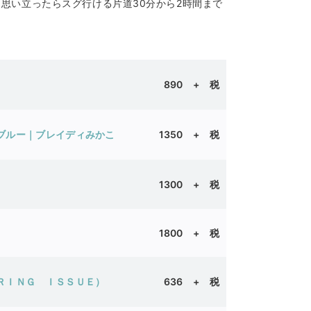
あ］思い立ったらスグ行ける片道30分から2時間まで
890
+ 税
とブルー｜ブレイディみかこ
1350 + 税
1300 + 税
1800 + 税
ＲＩＮＧ ＩＳＳＵＥ）
636 + 税