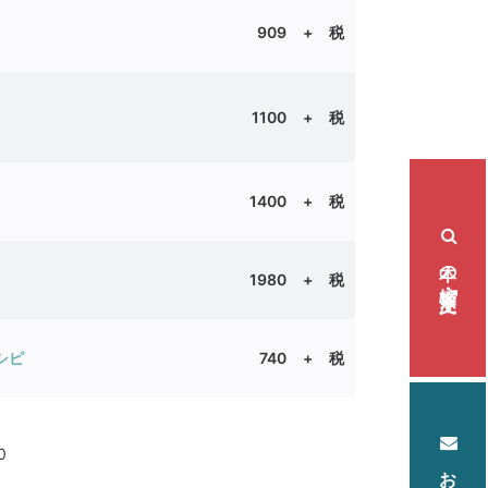
909 + 税
1100
+ 税
1400 + 税
本の検索・注文
1980 + 税
シピ
740 + 税
0