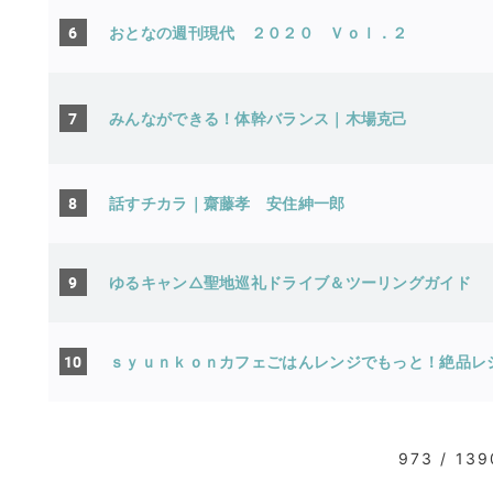
6
おとなの週刊現代 ２０２０ Ｖｏｌ．２
7
みんなができる！体幹バランス｜木場克己
8
話すチカラ｜齋藤孝 安住紳一郎
9
ゆるキャン△聖地巡礼ドライブ＆ツーリングガイド
10
ｓｙｕｎｋｏｎカフェごはんレンジでもっと！絶品レ
973 / 139