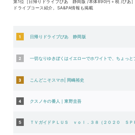
第1位［日帰りドライブぴあ 静岡版 /本体890円＋税 /ぴ
ドライブコース紹介。SA&PA情報も掲載
1
日帰りドライブぴあ 静岡版
2
一切なりゆきぼくはイエローでホワイトで、ちょっ
3
こんどこそスマホ| 岡嶋裕史
4
クスノキの番人
｜
東野圭吾
５
ＴＶガイドＰＬＵＳ ｖｏｌ．３８（２０２０ ＳＰ