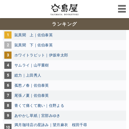
ランキング
1
鼠異聞 上｜佐伯泰英
2
鼠異聞 下｜佐伯泰英
3
ホワイトラビット｜伊坂幸太郎
4
サムライ｜山平重樹
5
総力｜上田秀人
6
孤愁ノ春｜佐伯泰英
7
尾張ノ夏｜佐伯泰英
8
青くて痛くて脆い｜住野よる
9
あやかし草紙｜宮部みゆき
満月珈琲店の星詠み｜望月麻衣 桜田千尋
10