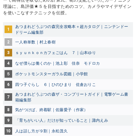
理論に、島評価★５を目指すためのコツ、カメラやマイデザイン
を使いこなすテクニックを伝授。
あつまれどうぶつの森完全攻略本＋超カタログ｜ニンテンドー
1
ドリーム編集部
2
一人称単数｜村上春樹
3
ｓｙｕｎｋｏｎカフェごはん ７｜山本ゆり
4
なぜ僕らは働くのか｜池上彰 佳奈 モドロカ
５
ポケットモンスターガラル図鑑｜小学館
6
四つ子ぐらし ６｜ひのひまり 佐倉おりこ
あつまれどうぶつの森ザ・コンプリートガイド｜電撃ゲーム書
7
籍編集部
8
気がつけば、終着駅｜佐藤愛子（作家）
9
「育ちがいい人」だけが知っていること｜諏内えみ
10
人は話し方が９割｜永松茂久