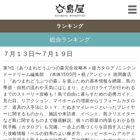
ランキング
総合ランキング
７月１３日〜７月１９日
第1位［あつまれどうぶつの森完全攻略本＋超カタログ /ニンテン
ドードリーム編集部 /本体1500円＋税 /アンビット 徳間書店
］『あつまれどうぶつの森』を遊ぶための基本情報を網羅。島の
季節・自然の流れや天気にはじまり、とたけけライブが行われる
までのストーリー攻略も！島で自由に暮らすための必携ガイド。
見た目、リアクション、マイホームの増築からリフォームカタロ
グ、道具の入手法にＤＩＹ、たぬきマイレージといったプレイヤ
ーに関するものから、施設や来訪者、イベント、島クリエイター
など島に関するものまで徹底解説。個々の部屋の内装もわかる住
民手帳（カタログ）も完備。一歩上の島づくりを目指す人に向け
た攻略情報！ベルの効率のよい稼ぎ方、ハッピーホームアカデミ
ーで高得点を取るための計算式、花の交配といったガーデニング