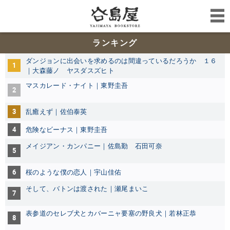
ランキング
ダンジョンに出会いを求めるのは間違っているだろうか １６
1
｜大森藤ノ ヤスダスズヒト
マスカレード・ナイト｜東野圭吾
2
3
乱癒えず｜佐伯泰英
4
危険なビーナス｜東野圭吾
メイジアン・カンパニー｜佐島勤 石田可奈
5
6
桜のような僕の恋人｜宇山佳佑
そして、バトンは渡された｜瀬尾まいこ
7
表参道のセレブ犬とカバーニャ要塞の野良犬｜若林正恭
8