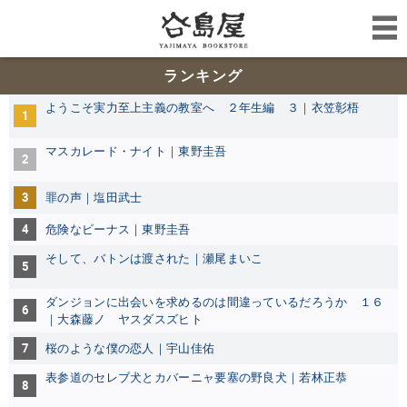
ランキング
ようこそ実力至上主義の教室へ ２年生編 ３｜衣笠彰梧
1
マスカレード・ナイト｜東野圭吾
2
3
罪の声｜塩田武士
4
危険なビーナス｜東野圭吾
そして、バトンは渡された｜瀬尾まいこ
5
ダンジョンに出会いを求めるのは間違っているだろうか １６
6
｜大森藤ノ ヤスダスズヒト
7
桜のような僕の恋人｜宇山佳佑
表参道のセレブ犬とカバーニャ要塞の野良犬｜若林正恭
8