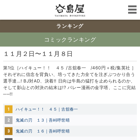
ランキング
コミックランキング
１１月２日〜１１月８日
第1位［ハイキュー！！ ４５ /古舘春一 /460円＋税/集英社 ］
それぞれに信念を背負い、培ってきた力全てを注ぎぶつかり合う
選手達…! BJ対AD、決着!! 日向は牛島の猛打を止められるのか、
そして影山との対決の結末は!? バレー漫画の金字塔、ここに完結
──!!
1
ハイキュー！！ ４５｜古舘春一
2
鬼滅の刃 １３｜吾峠呼世晴
3
鬼滅の刃 １６｜吾峠呼世晴