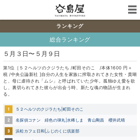
ランキング
総合ランキング
５月３日〜５月９日
第1位［５２ヘルツのクジラたち /町田そのこ /本体1600 円＋
税 /中央公論新社 ]自分の人生を家族に搾取されてきた女性・貴瑚
と、母に虐待され「ムシ」と呼ばれていた少年。孤独ゆえ愛を欲
し、裏切られてきた彼らが出会う時、新たな魂の物語が生まれ
る。
1
５２ヘルツのクジラたち|町田そのこ
2
名探偵コナン 緋色の弾丸|水稀しま 青山剛昌 櫻井武晴
3
浜松カフェ日和|ふじのくに倶楽部