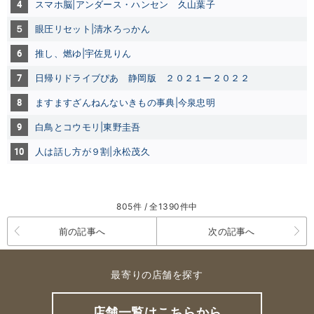
4
スマホ脳|アンダース・ハンセン 久山葉子
５
眼圧リセット|清水ろっかん
6
推し、燃ゆ|宇佐見りん
7
日帰りドライブぴあ 静岡版 ２０２１ー２０２２
8
ますますざんねんないきもの事典|今泉忠明
9
白鳥とコウモリ|東野圭吾
10
人は話し方が９割|永松茂久
805件 / 全1390件中
前の記事へ
次の記事へ
最寄りの店舗を探す
店舗一覧はこちらから