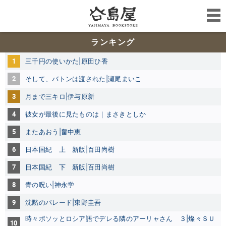
ランキング
1
三千円の使いかた|原田ひ香
2
そして、バトンは渡された|瀬尾まいこ
3
月まで三キロ|伊与原新
4
彼女が最後に見たものは｜まさきとしか
5
またあおう|畠中恵
6
日本国紀 上 新版|百田尚樹
7
日本国紀 下 新版|百田尚樹
8
青の呪い|神永学
9
沈黙のパレード|東野圭吾
時々ボソッとロシア語でデレる隣のアーリャさん ３|燦々ＳＵ
10