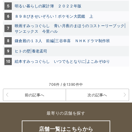
５
明るい暮らしの家計簿 ２０２２年版
6
８９８ぴきせいぞろい！ポケモン大図鑑 上
映画すみっコぐらし 青い月夜のまほうのコストーリーブック|
7
サンエックス
今里ハル
8
鎌倉殿の１３人 前編|三谷幸喜 ＮＨＫドラマ制作班
9
ヒトの壁|養老孟司
10
絵本すみっコぐらし いつでもとなりに|よこみぞゆり
706件 / 全1390件中
前の記事へ
次の記事へ
最寄りの店舗を探す
店舗一覧はこちらから