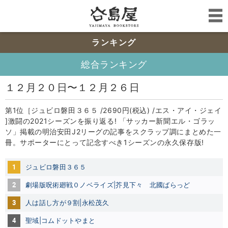
ランキング
総合ランキング
１２月２０日〜１２月２６日
第1位［ジュビロ磐田３６５ /2690円(税込) /エス・アイ・ジェイ
]激闘の2021シーズンを振り返る! 「サッカー新聞エル・ゴラッ
ソ」掲載の明治安田J2リーグの記事をスクラップ調にまとめた一
冊。サポーターにとって記念すべき1シーズンの永久保存版!
1
ジュビロ磐田３６５
2
劇場版呪術廻戦０ノベライズ|芥見下々
北國ばらっど
3
人は話し方が９割|永松茂久
4
聖域|コムドットやまと