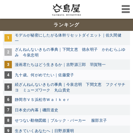
ランキング
モデルが秘密にしたがる体幹リセットダイエット｜佐久間健
1
一
ざんねんないきもの事典｜下間文恵
徳永明子
かわむらふゆ
2
み
今泉忠明
3
漫画君たちはどう生きるか｜吉野源三郎
羽賀翔一
4
九十歳。何がめでたい｜佐藤愛子
続ざんねんないきもの事典｜今泉忠明
下間文恵
フクイサチ
5
ヨ
ミューズワーク
丸山貴史
6
静岡市ＶＳ浜松市Ｗａｌｋｅｒ
7
日本史の内幕｜磯田道史
8
せつない動物図鑑｜ブルック・バーカー
服部京子
9
生きていくあなたへ｜日野原重明