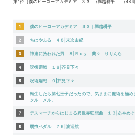
第1位［僕のヒーローアカデミア ３３ /堀越耕平 /484円
1
僕のヒーローアカデミア ３３｜堀越耕平
2
ちはやふる ４８|末次由紀
3
神達に拾われた男 ８|Ｒｏｙ
蘭々
りりんら
4
呪術廻戦 １８|芥見下々
5
呪術廻戦 ０|芥見下々
転生したら第七王子だったので、気ままに魔術を極め
6
クル
メル。
7
デスマーチからはじまる異世界狂想曲 １３|あやめぐ
8
弱虫ペダル ７６|渡辺航