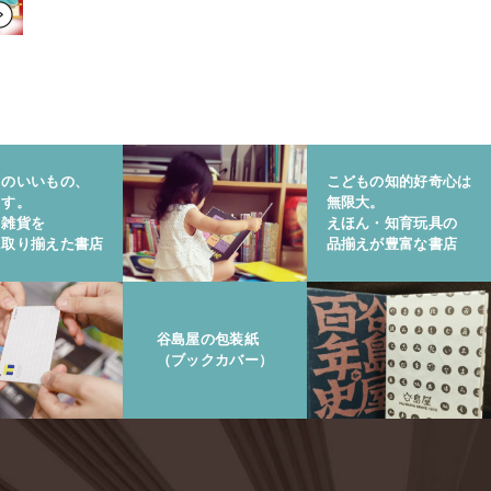
りのいいもの、
こどもの知的好奇心は
ます。
無限大。
と雑貨を
えほん・知育玩具の
に取り揃えた書店
品揃えが豊富な書店
谷島屋の包装紙
（ブックカバー）