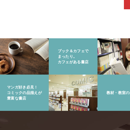
ブック＆カフェで
まったり。
カフェがある書店
マンガ好き必見！
コミックの品揃えが
教材・教室の
豊富な書店