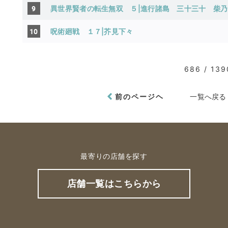
9
異世界賢者の転生無双 ５|進行諸島
三十三十
柴乃
10
呪術廻戦 １７|芥見下々
686 / 139
前のページヘ
一覧へ戻る
最寄りの店舗を探す
店舗一覧はこちらから