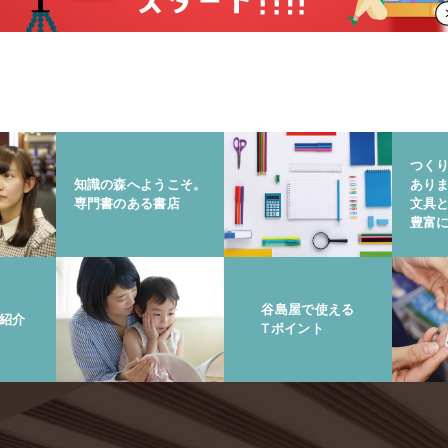
つく
知識の森へようこそ。
あり
専門書のある書店
文具
豊富
谷島屋で使える
紹介
Tポイント