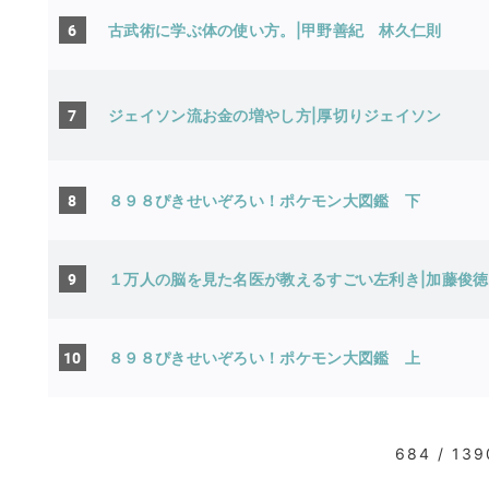
6
古武術に学ぶ体の使い方。|甲野善紀
林久仁則
7
ジェイソン流お金の増やし方|厚切りジェイソン
8
８９８ぴきせいぞろい！ポケモン大図鑑 下
9
１万人の脳を見た名医が教えるすごい左利き|加藤俊徳
10
８９８ぴきせいぞろい！ポケモン大図鑑 上
684 / 139