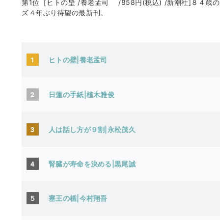
第1位［ヒトの壁 /養老孟司 /858円(税込) /新潮社]８
ズ４年ぶり待望の最新刊。
1
ヒトの壁|養老孟司
2
日蓮の手紙|植木雅俊
3
人は話し方が９割|永松茂久
4
腎臓が寿命を決める|黒尾誠
５
塞王の楯|今村翔吾