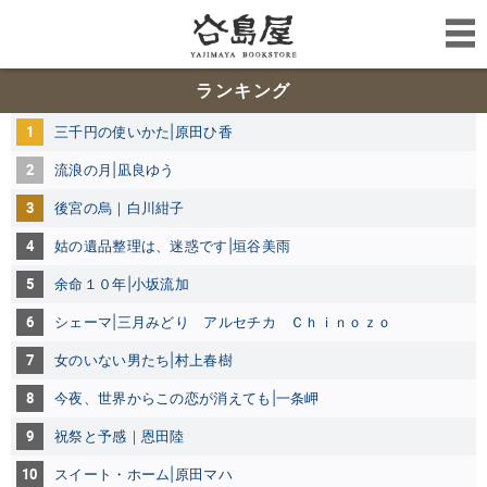
ランキング
1
三千円の使いかた|原田ひ香
2
流浪の月|凪良ゆう
3
後宮の烏｜白川紺子
4
姑の遺品整理は、迷惑です|垣谷美雨
5
余命１０年|小坂流加
6
シェーマ|三月みどり アルセチカ Ｃｈｉｎｏｚｏ
7
女のいない男たち|村上春樹
8
今夜、世界からこの恋が消えても|一条岬
9
祝祭と予感｜恩田陸
10
スイート・ホーム|原田マハ