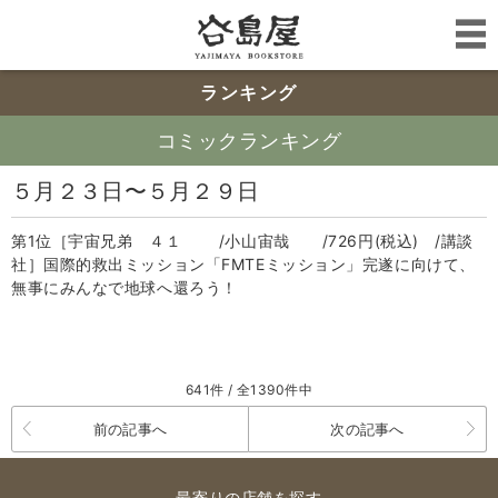
ランキング
コミックランキング
５月２３日〜５月２９日
第1位［宇宙兄弟 ４１ /小山宙哉 /726円(税込) /講談
社］国際的救出ミッション「FMTEミッション」完遂に向けて、
無事にみんなで地球へ還ろう！
641件 / 全1390件中
前の記事へ
次の記事へ
最寄りの店舗を探す