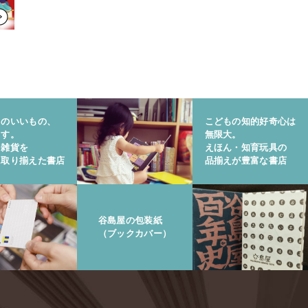
りのいいもの、
こどもの知的好奇心は
ます。
無限大。
と雑貨を
えほん・知育玩具の
に取り揃えた書店
品揃えが豊富な書店
谷島屋の包装紙
（ブックカバー）