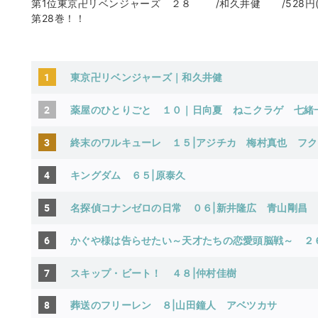
第1位東京卍リベンジャーズ ２８ /和久井健 /528円(
第28巻！！
1
東京卍リベンジャーズ｜和久井健
2
薬屋のひとりごと １０｜日向夏 ねこクラゲ 七
3
終末のワルキューレ １５|アジチカ 梅村真也 フ
4
キングダム ６５|原泰久
5
名探偵コナンゼロの日常 ０６|新井隆広
青山剛昌
6
かぐや様は告らせたい～天才たちの恋愛頭脳戦～ ２
7
スキップ・ビート！ ４８|仲村佳樹
8
葬送のフリーレン ８|山田鐘人
アベツカサ