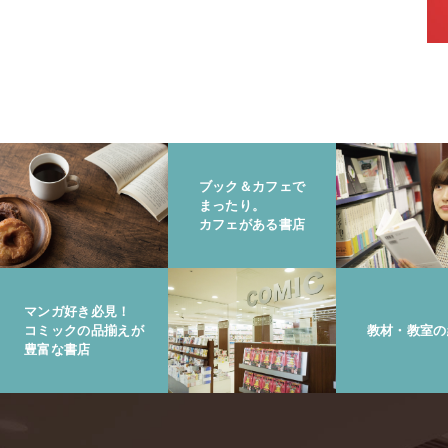
ブック＆カフェで
まったり。
カフェがある書店
マンガ好き必見！
コミックの品揃えが
教材・教室の
豊富な書店