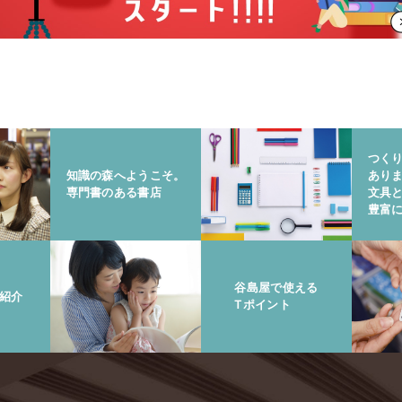
つく
知識の森へようこそ。
あり
専門書のある書店
文具
豊富
谷島屋で使える
紹介
Tポイント