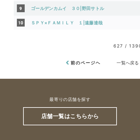
9
ゴールデンカムイ ３０|野田サトル
10
ＳＰＹ×ＦＡＭＩＬＹ １|遠藤達哉
627 / 139
前のページヘ
一覧へ戻る
最寄りの店舗を探す
店舗一覧はこちらから