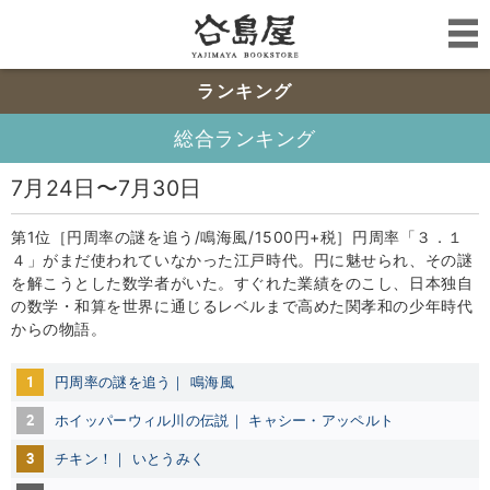
ランキング
総合ランキング
7月24日〜7月30日
第1位［円周率の謎を追う/鳴海風/1500円+税］円周率「３．１
４」がまだ使われていなかった江戸時代。円に魅せられ、その謎
を解こうとした数学者がいた。すぐれた業績をのこし、日本独自
の数学・和算を世界に通じるレベルまで高めた関孝和の少年時代
からの物語。
1
円周率の謎を追う
｜
鳴海風
2
ホイッパーウィル川の伝説｜ キャシー・アッペルト
3
チキン！｜ いとうみく