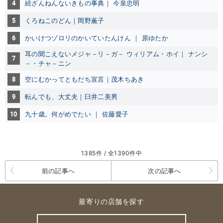
4
続ざんねんないきもの事典｜ 今泉忠明
5
くろねこのどん｜岡野薫子
6
かいけつゾロリのかいていたんけん ｜ 原ゆたか
耳の聞こえないメジャ－リ－ガ－ ウィリアム・ホイ｜ ナンシ
7
－・チャ－ニン
8
空にむかってともだち宣言｜茂木ちあき
9
転んでも、大丈夫｜臼井二美男
10
九十歳。何がめでたい ｜ 佐藤愛子
1385件 / 全1390件中
前の記事へ
次の記事へ
最寄りの店舗を探す