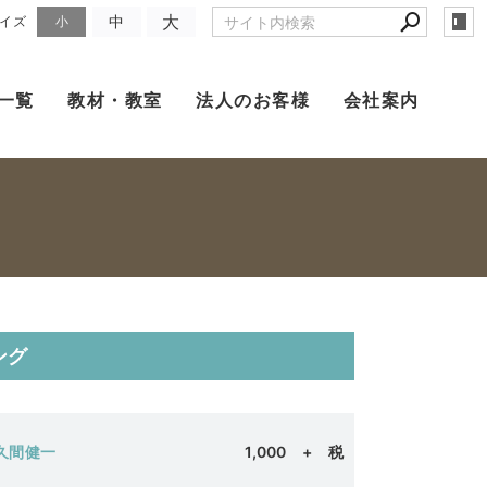
大
中
イズ
小
一覧
教材・教室
法人のお客様
会社案内
ング
久間健一
1,000
+ 税