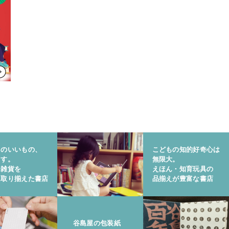
りのいいもの、
こどもの知的好奇心は
ます。
無限大。
と雑貨を
えほん・知育玩具の
に取り揃えた書店
品揃えが豊富な書店
谷島屋の包装紙