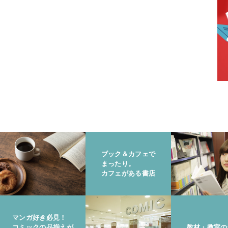
ブック＆カフェで
まったり。
カフェがある書店
マンガ好き必見！
コミックの品揃えが
教材・教室の