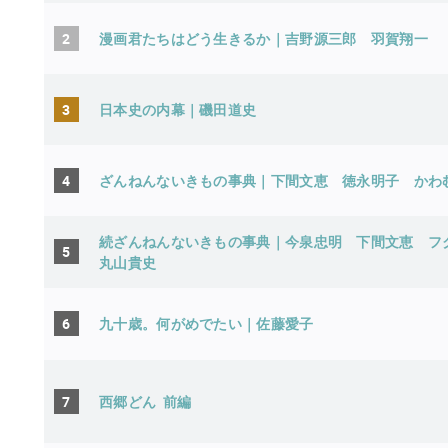
2
漫画君たちはどう生きるか｜吉野源三郎
羽賀翔一
3
日本史の内幕｜磯田道史
4
ざんねんないきもの事典｜下間文恵
徳永明子
かわ
続ざんねんないきもの事典｜今泉忠明
下間文恵
フ
5
丸山貴史
6
九十歳。何がめでたい｜佐藤愛子
7
西郷どん 前編