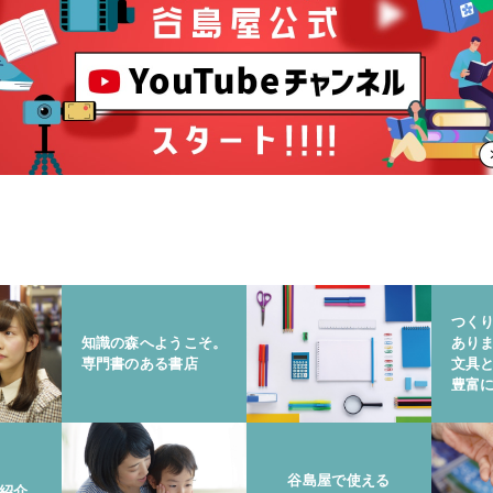
つく
知識の森へようこそ。
あり
専門書のある書店
文具
豊富
谷島屋で使える
紹介