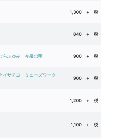
1,300 + 税
840 + 税
むらふゆみ
今泉忠明
900 + 税
クイサチヨ
ミューズワーク
900 + 税
1,200 + 税
1,100
+ 税