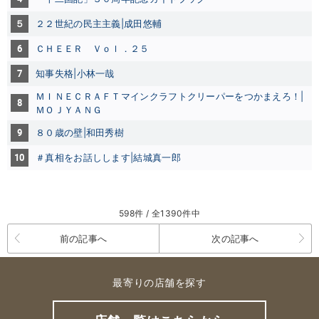
５
２２世紀の民主主義|成田悠輔
6
ＣＨＥＥＲ Ｖｏｌ．２５
7
知事失格|小林一哉
ＭＩＮＥＣＲＡＦＴマインクラフトクリーパーをつかまえろ！|
8
ＭＯＪＹＡＮＧ
9
８０歳の壁|和田秀樹
10
＃真相をお話しします|結城真一郎
598件 / 全1390件中
前の記事へ
次の記事へ
最寄りの店舗を探す