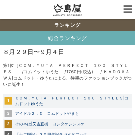
ランキング
総合ランキング
８月２９日〜９月４日
第1位［ＣＯＭ．ＹＵＴＡ ＰＥＲＦＥＣＴ １００ ＳＴＹＬ
ＥＳ /コムドットゆうた /1760円(税込) / ＫＡＤＯＫＡ
ＷＡ]コムドット・ゆうたによる、待望のファッションブックがつ
いに誕生！
ＣＯＭ．ＹＵＴＡ ＰＥＲＦＥＣＴ １００ ＳＴＹＬＥＳ|コ
1
ムドットゆうた
2
アイドル２．０｜コムドットやまと
3
その本は|又吉直樹
ヨシタケシンスケ
4
「十二国記」３０周年記念ガイドブック