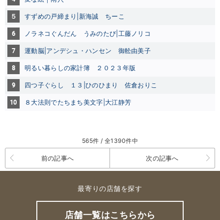
５
すずめの戸締まり|新海誠
ちーこ
6
ノラネコぐんだん うみのたび|工藤ノリコ
7
運動脳|アンデシュ・ハンセン
御舩由美子
8
明るい暮らしの家計簿 ２０２３年版
9
四つ子ぐらし １３|ひのひまり
佐倉おりこ
10
８大法則でたちまち美文字|大江静芳
565件 / 全1390件中
前の記事へ
次の記事へ
最寄りの店舗を探す
店舗一覧はこちらから