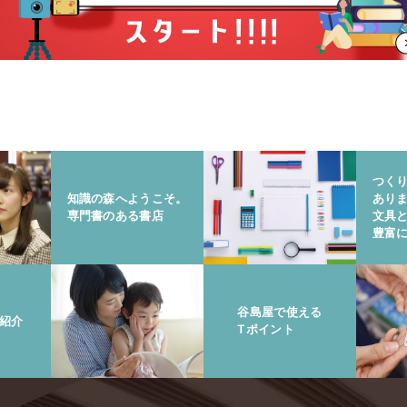
つく
知識の森へようこそ。
あり
専門書のある書店
文具
豊富
谷島屋で使える
紹介
Tポイント