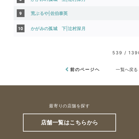
9
荒ぶるや|佐伯泰英
10
かがみの孤城 下|辻村深月
539 / 139
前のページヘ
一覧へ戻る
最寄りの店舗を探す
店舗一覧はこちらから