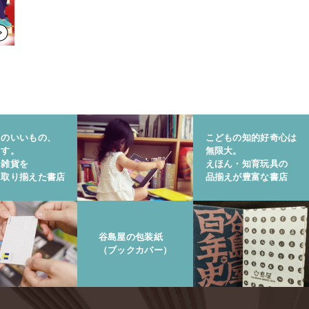
りのいいもの、
こどもの知的好奇心は
ます。
無限大。
と雑貨を
えほん・知育玩具の
に取り揃えた書店
品揃えが豊富な書店
谷島屋の包装紙
（ブックカバー）