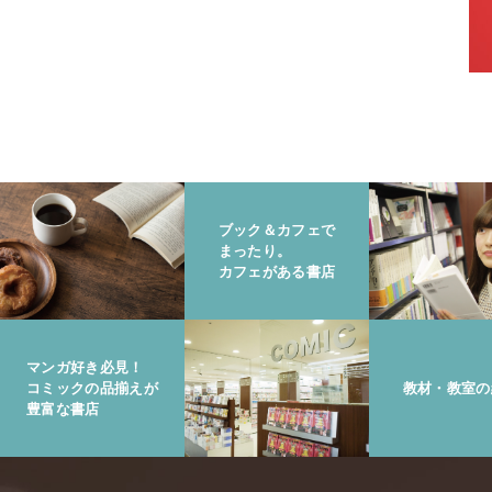
ブック＆カフェで
まったり。
カフェがある書店
マンガ好き必見！
コミックの品揃えが
教材・教室の
豊富な書店