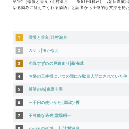
第1位［傲慢と善良 /辻村深月 /891円(税込) /朝日新
ゆる悩みに答えてくれる物語」と読者から圧倒的な支持を得
1
傲慢と善良|辻村深月
2
カケラ|湊かなえ
3
小説すずめの戸締まり|新海誠
4
お隣の天使様にいつの間にか駄目人間にされていた件
5
希望の糸|東野圭吾
6
三千円の使いかた|原田ひ香
7
不可能な過去|堂場瞬一
8
かがみの孤城 上|辻村深月