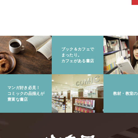
ブック＆カフェで
まったり。
カフェがある書店
マンガ好き必見！
コミックの品揃えが
教材・教室の
豊富な書店