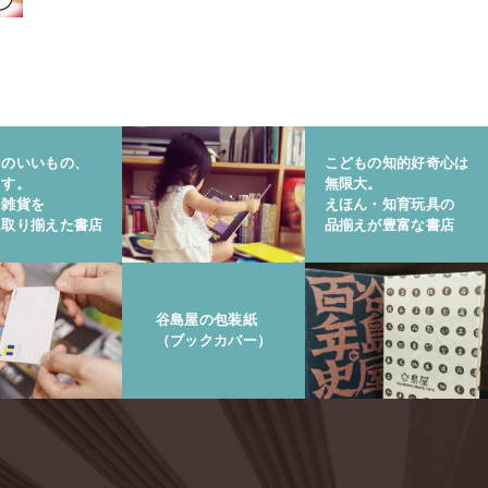
りのいいもの、
こどもの知的好奇心は
ます。
無限大。
と雑貨を
えほん・知育玩具の
に取り揃えた書店
品揃えが豊富な書店
谷島屋の包装紙
（ブックカバー）