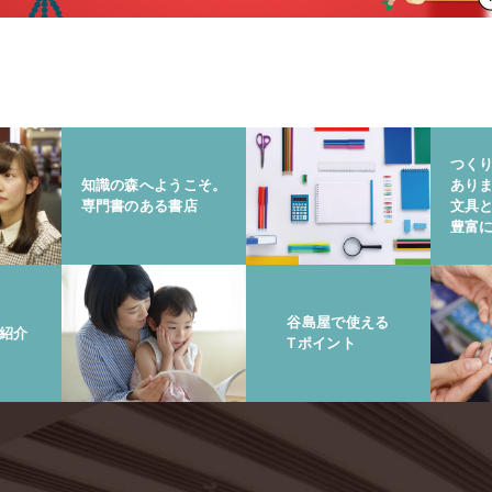
つく
知識の森へようこそ。
あり
専門書のある書店
文具
豊富
谷島屋で使える
紹介
Tポイント