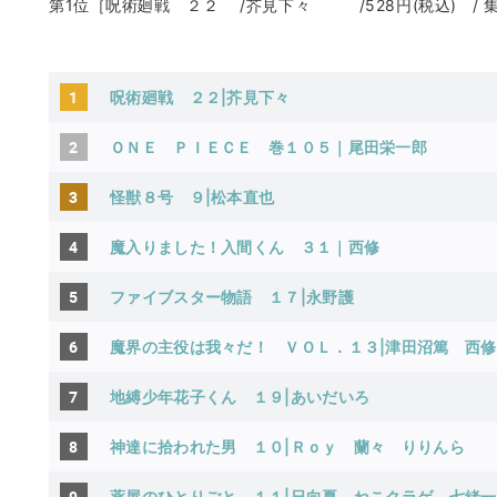
第1位［呪術廻戦 ２２ /芥見下々 /528円(税込) / 
1
呪術廻戦 ２２|芥見下々
2
ＯＮＥ ＰＩＥＣＥ 巻１０５｜尾田栄一郎
3
怪獣８号 ９|松本直也
4
魔入りました！入間くん ３１｜西修
5
ファイブスター物語 １７|永野護
6
魔界の主役は我々だ！ ＶＯＬ．１３|津田沼篤
西修
7
地縛少年花子くん １９|あいだいろ
8
神達に拾われた男 １０|Ｒｏｙ
蘭々
りりんら
9
薬屋のひとりごと １１|日向夏
ねこクラゲ
七緒一