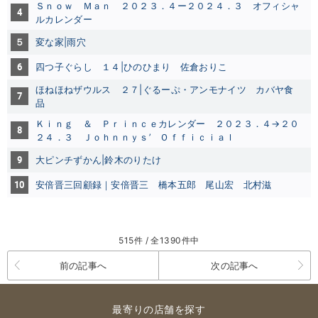
Ｓｎｏｗ Ｍａｎ ２０２３．４ー２０２４．３ オフィシャ
4
ルカレンダー
５
変な家|雨穴
6
四つ子ぐらし １４|ひのひまり
佐倉おりこ
ほねほねザウルス ２７|ぐるーぷ・アンモナイツ
カバヤ食
7
品
Ｋｉｎｇ ＆ Ｐｒｉｎｃｅカレンダー ２０２３．４→２０
8
２４．３ Ｊｏｈｎｎｙｓ’ Ｏｆｆｉｃｉａｌ
9
大ピンチずかん|鈴木のりたけ
10
安倍晋三回顧録｜安倍晋三
橋本五郎
尾山宏
北村滋
515件 / 全1390件中
前の記事へ
次の記事へ
最寄りの店舗を探す