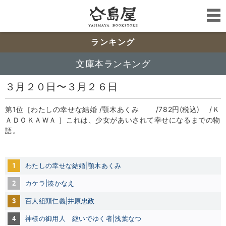
ランキング
文庫本ランキング
３月２０日〜３月２６日
第1位［わたしの幸せな結婚 /顎木あくみ /782円(税込) /Ｋ
ＡＤＯＫＡＷＡ ］これは、少女があいされて幸せになるまでの物
語。
1
わたしの幸せな結婚|顎木あくみ
2
カケラ|湊かなえ
3
百人組頭仁義|井原忠政
4
神様の御用人 継いでゆく者|浅葉なつ