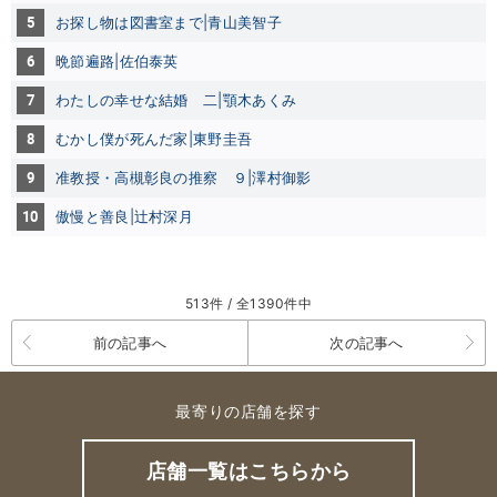
5
お探し物は図書室まで|青山美智子
6
晩節遍路|佐伯泰英
7
わたしの幸せな結婚 二|顎木あくみ
8
むかし僕が死んだ家|東野圭吾
9
准教授・高槻彰良の推察 ９|澤村御影
10
傲慢と善良|辻村深月
513件 / 全1390件中
前の記事へ
次の記事へ
最寄りの店舗を探す
店舗一覧はこちらから