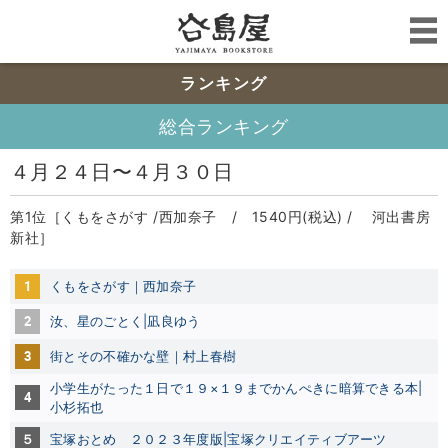
ランキング
総合ランキング
４月２４日〜４月３０日
第1位［くもをさがす /西加奈子 / 1540円(税込) / 河出書房
新社］
1
くもをさがす｜西加奈子
2
汝、星のごとく|凪良ゆう
3
街とその不確かな壁｜村上春樹
小学生がたった１日で１９×１９までかんぺきに暗算できる本|
4
小杉拓也
５
宝塚おとめ ２０２３年度版|宝塚クリエイティブアーツ