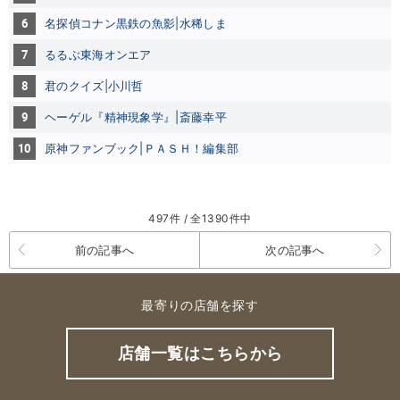
6
名探偵コナン黒鉄の魚影|水稀しま
7
るるぶ東海オンエア
8
君のクイズ|小川哲
9
ヘーゲル『精神現象学』|斎藤幸平
10
原神ファンブック|ＰＡＳＨ！編集部
497件 / 全1390件中
前の記事へ
次の記事へ
最寄りの店舗を探す
店舗一覧はこちらから