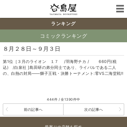
ランキング
コミックランキング
８月２８日～９月３日
第1位［３月のライオン １７ /羽海野チカ / 660円(税
込) /白泉社 ]島田研の弟分同士であり、ライバルである二人
の、白熱の対局――獅子王戦・決勝トーナメント:零VS二海堂戦!!
444件 / 全1390件中
前の記事へ
次の記事へ
最寄りの店舗を探す