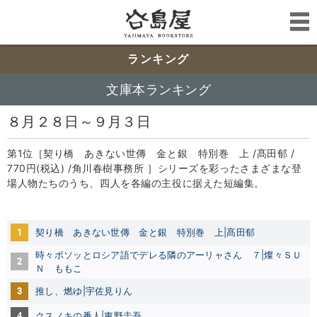
ランキング
文庫本ランキング
８月２８日～９月３日
第1位［契り橋 あきない世傳 金と銀 特別巻 上 /髙田郁 /
770円(税込) /角川春樹事務所 ］シリーズを彩ったさまざまな登
場人物たちのうち、四人を各編の主役に据えた短編集。
1
契り橋 あきない世傳 金と銀 特別巻 上|髙田郁
時々ボソッとロシア語でデレる隣のアーリャさん ７|燦々ＳＵ
2
Ｎ
ももこ
3
推し、燃ゆ|宇佐見りん
4
クスノキの番人|東野圭吾