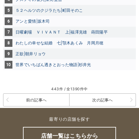
5
５２ヘルツのクジラたち|町田そのこ
6
アンと愛情|坂木司
7
日曜劇場 ＶＩＶＡＮＴ 上|福澤克雄
蒔田陽平
8
わたしの幸せな結婚 七|顎木あくみ
月岡月穂
9
正欲|朝井リョウ
10
世界でいちばん透きとおった物語|杉井光
443件 / 全1390件中
前の記事へ
次の記事へ
最寄りの店舗を探す
店舗一覧はこちらから