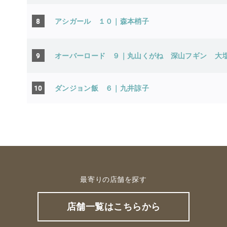
8
アシガール １０｜森本梢子
9
オーバーロード ９｜丸山くがね 深山フギン
大
10
ダンジョン飯 ６｜九井諒子
最寄りの店舗を探す
店舗一覧はこちらから