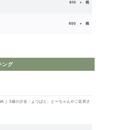
610
+ 税
650
+ 税
キング
AWA ］5歳の少女・よつばと、とーちゃんやご近所さ