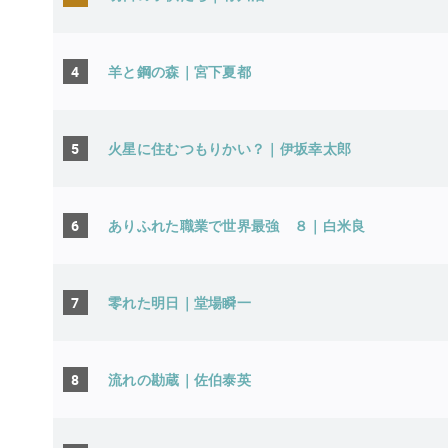
4
羊と鋼の森｜宮下夏都
5
火星に住むつもりかい？｜伊坂幸太郎
6
ありふれた職業で世界最強 ８｜白米良
7
零れた明日｜堂場瞬一
8
流れの勘蔵｜佐伯泰英