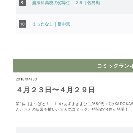
9
魔法科高校の劣等生 ２５｜佐島勤
10
まったなし｜畠中恵
コミックラン
2018/04/30
４月２３日〜４月２９日
第1位［よつばと！ １４/あずまきよひこ/650円＋税/KADOK
んたちとの日常を描いた大人気コミック、待望の14巻が登場！