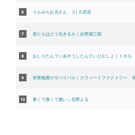
6
うらみちお兄さん ２| 久世岳
7
君たちはどう生きるか｜吉野源三郎
8
おしりたんていあやうしたんていじむしょ｜トロル
9
有害物質のサバイバル｜スウィートファクトリー
10
青くて痛くて脆い｜住野よる