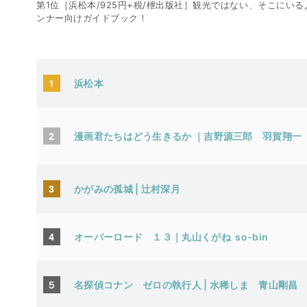
第1位［浜松本/925円+税/枻出版社］観光ではない、そこに
ンナー向けガイドブック！
1
浜松本
2
漫画君たちはどう生きるか ｜吉野源三郎 羽賀翔一
3
かがみの孤城 | 辻村深月
4
オーバーロード １３｜丸山くがね so-bin
５
名探偵コナン ゼロの執行人 | 水稀しま 青山剛昌