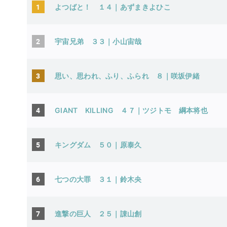
1
よつばと！ １４｜あずまきよひこ
2
宇宙兄弟 ３３｜小山宙哉
3
思い、思われ、ふり、ふられ ８｜咲坂伊緒
4
GIANT KILLING ４７｜ツジトモ 綱本将也
5
キングダム ５０｜原泰久
6
七つの大罪 ３１｜鈴木央
7
進撃の巨人 ２５｜諌山創