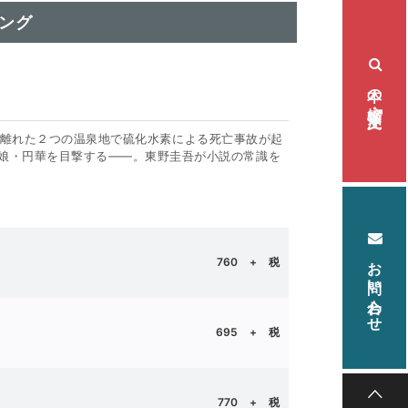
ング
本の検索・注文
］遠く離れた２つの温泉地で硫化水素による死亡事故が起
娘・円華を目撃する――。東野圭吾が小説の常識を
お問い合わせ
760
+ 税
695
+ 税
770
+ 税