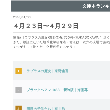
文庫本ランキ
2018/04/30
４月２３日〜４月２９日
第1位［ラプラスの魔女/東野圭吾/760円+税/KADOKAWA 
きた。検証に赴いた地球化学研究者・青江は、双方の現場で謎の
くつがえして挑んだ、空想科学ミステリ！
1
ラプラスの魔女｜東野圭吾
2
ブラックペアン1988 新装版｜海堂尊
3
明日の子供たち｜有川浩