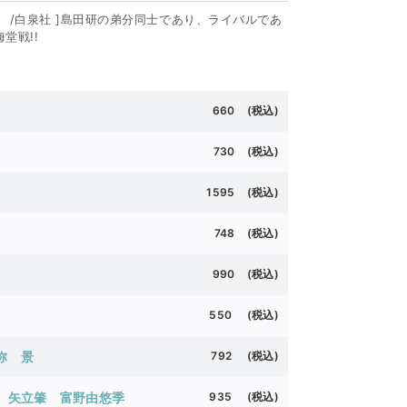
) /白泉社 ]島田研の弟分同士であり、ライバルであ
堂戦!!
660 (
税込)
730 (
税込)
1595 (
税込)
748 (
税込)
990 (
税込)
550 (
税込)
弥
景
792 (
税込)
矢立肇
富野由悠季
935 (
税込)