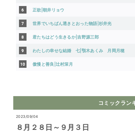
6
正欲|朝井リョウ
7
世界でいちばん透きとおった物語|杉井光
8
君たちはどう生きるか|吉野源三郎
9
わたしの幸せな結婚 七|顎木あくみ
月岡月穂
10
傲慢と善良|辻村深月
コミックラン
2023/09/04
８月２８日～９月３日