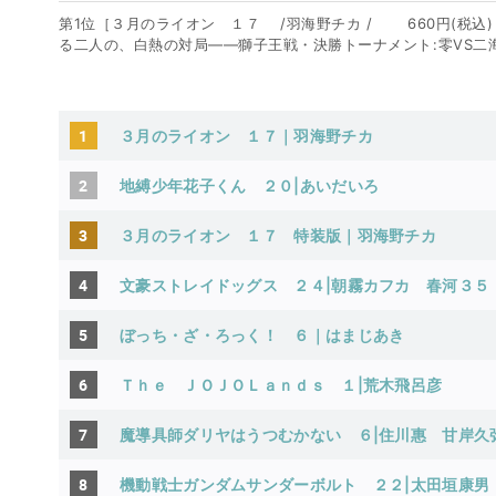
第1位［３月のライオン １７ /羽海野チカ / 660円(税込
る二人の、白熱の対局――獅子王戦・決勝トーナメント:零VS二海
1
３月のライオン １７｜羽海野チカ
2
地縛少年花子くん ２０|あいだいろ
3
３月のライオン １７ 特装版｜羽海野チカ
4
文豪ストレイドッグス ２４|朝霧カフカ
春河３５
5
ぼっち・ざ・ろっく！ ６｜はまじあき
6
Ｔｈｅ ＪＯＪＯＬａｎｄｓ １|荒木飛呂彦
7
魔導具師ダリヤはうつむかない ６|住川惠
甘岸久
8
機動戦士ガンダムサンダーボルト ２２|太田垣康男