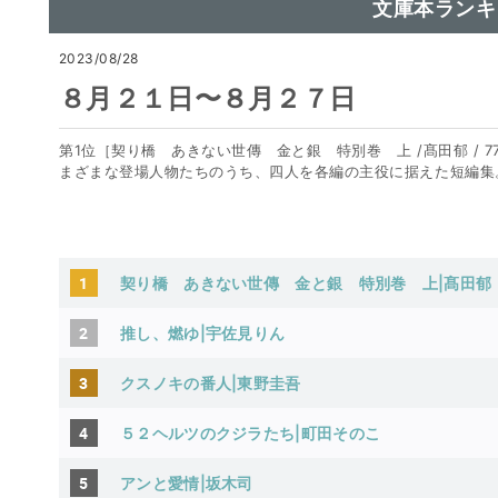
文庫本ランキ
2023/08/28
８月２１日〜８月２７日
第1位［契り橋 あきない世傳 金と銀 特別巻 上 /髙田郁 / 7
まざまな登場人物たちのうち、四人を各編の主役に据えた短編集
1
契り橋 あきない世傳 金と銀 特別巻 上|髙田郁
2
推し、燃ゆ|宇佐見りん
3
クスノキの番人|東野圭吾
4
５２ヘルツのクジラたち|町田そのこ
5
アンと愛情|坂木司