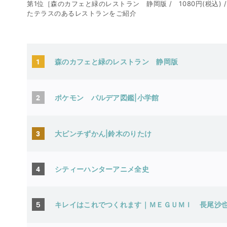
第1位［森のカフェと緑のレストラン 静岡版 / 1080円(税込
たテラスのあるレストランをご紹介
1
森のカフェと緑のレストラン 静岡版
2
ポケモン パルデア図鑑|小学館
3
大ピンチずかん|鈴木のりたけ
4
シティーハンターアニメ全史
５
キレイはこれでつくれます｜ＭＥＧＵＭＩ
長尾沙