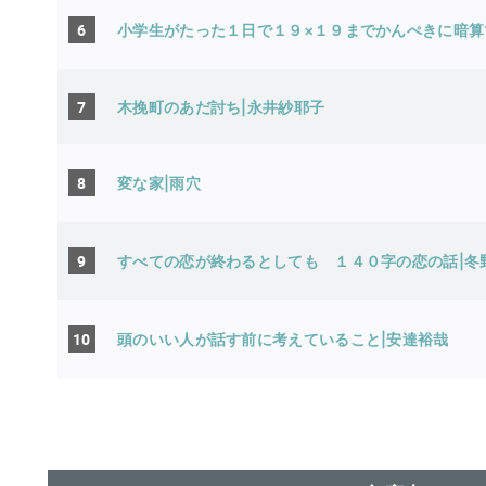
6
小学生がたった１日で１９×１９までかんぺきに暗算
7
木挽町のあだ討ち|永井紗耶子
8
変な家|雨穴
9
すべての恋が終わるとしても １４０字の恋の話|冬
10
頭のいい人が話す前に考えていること|安達裕哉