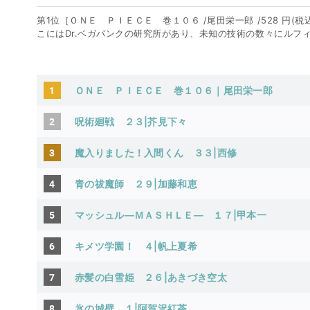
第1位［ＯＮＥ ＰＩＥＣＥ 巻１０６ /尾田栄一郎 /528 円(
こにはDr.ベガパンクの研究所があり、未知の技術の数々にルフィ
1
ＯＮＥ ＰＩＥＣＥ 巻１０６｜尾田栄一郎
2
呪術廻戦 ２３|芥見下々
3
魔入りました！入間くん ３３|西修
4
青の祓魔師 ２９|加藤和恵
5
マッシュル―ＭＡＳＨＬＥ― １７|甲本一
6
キメツ学園！ ４|帆上夏希
7
赤髪の白雪姫 ２６|あきづき空太
8
氷の城壁 １|阿賀沢紅茶