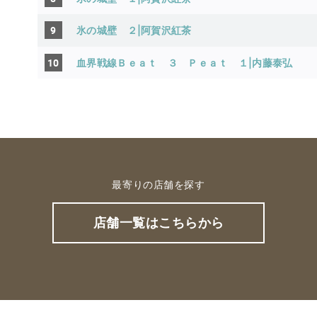
9
氷の城壁 ２|阿賀沢紅茶
10
血界戦線Ｂｅａｔ ３ Ｐｅａｔ １|内藤泰弘
最寄りの店舗を探す
店舗一覧はこちらから