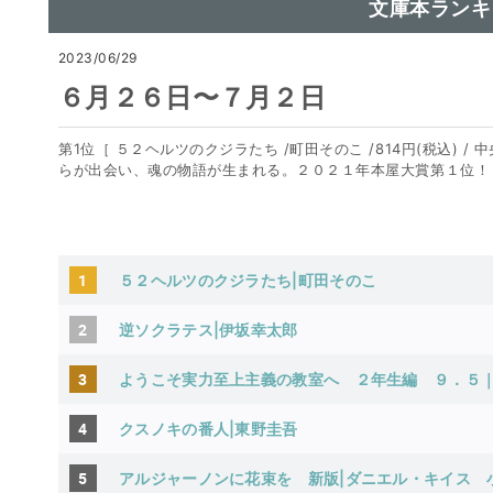
文庫本ランキ
2023/06/29
６月２６日〜７月２日
第1位［ ５２ヘルツのクジラたち /町田そのこ /814円(税込) 
らが出会い、魂の物語が生まれる。２０２１年本屋大賞第１位！
1
５２ヘルツのクジラたち|町田そのこ
2
逆ソクラテス|伊坂幸太郎
3
ようこそ実力至上主義の教室へ ２年生編 ９．５
4
クスノキの番人|東野圭吾
5
アルジャーノンに花束を 新版|ダニエル・キイス