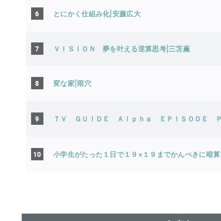
6
とにかく仕組み化|安藤広大
7
ＶＩＳＩＯＮ 夢を叶える逆算思考|三笘薫
8
変な家|雨穴
9
ＴＶ ＧＵＩＤＥ Ａｌｐｈａ ＥＰＩＳＯＤＥ 
10
小学生がたった１日で１９×１９までかんぺきに暗算