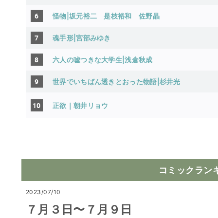
6
怪物|坂元裕二 是枝裕和 佐野晶
7
魂手形|宮部みゆき
8
六人の嘘つきな大学生|浅倉秋成
9
世界でいちばん透きとおった物語|杉井光
10
正欲｜朝井リョウ
コミックラン
2023/07/10
７月３日〜７月９日