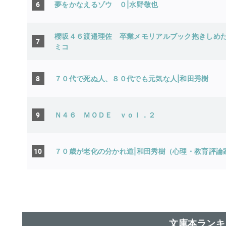
6
夢をかなえるゾウ ０|水野敬也
櫻坂４６渡邉理佐 卒業メモリアルブック抱きしめた
7
ミコ
8
７０代で死ぬ人、８０代でも元気な人|和田秀樹
9
Ｎ４６ ＭＯＤＥ ｖｏｌ．２
10
７０歳が老化の分かれ道|和田秀樹（心理・教育評論
文庫本ランキ