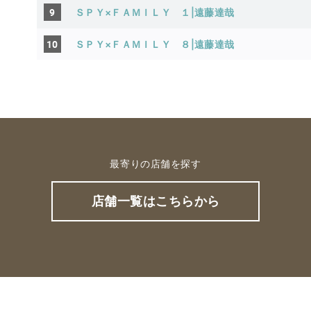
9
ＳＰＹ×ＦＡＭＩＬＹ １|遠藤達哉
10
ＳＰＹ×ＦＡＭＩＬＹ ８
|遠藤達哉
最寄りの店舗を探す
店舗一覧はこちらから