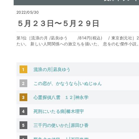
2022/05/30
５月２３日〜５月２９日
第1位［流浪の月 /凪良ゆう /814円(税込) / 東京創元社
たい。 新しい人間関係への旅立ちを描いた、 息をのむ傑作小説
1
流浪の月|凪良ゆう
2
この恋が、かなうなら|いぬじゅん
3
心霊探偵八雲 １２|神永学
4
死刑にいたる病|櫛木理宇
5
三千円の使いかた|原田ひ香