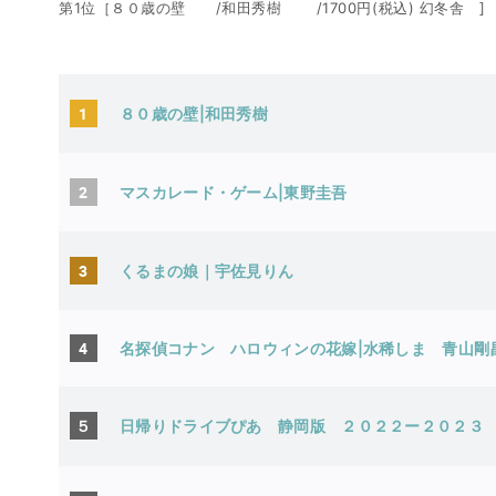
第1位［８０歳の壁 /和田秀樹 /1700円(税込) 幻冬舎 ]
1
８０歳の壁|和田秀樹
2
マスカレード・ゲーム|東野圭吾
3
くるまの娘｜宇佐見りん
4
名探偵コナン ハロウィンの花嫁|水稀しま
青山剛
５
日帰りドライブぴあ 静岡版 ２０２２ー２０２３