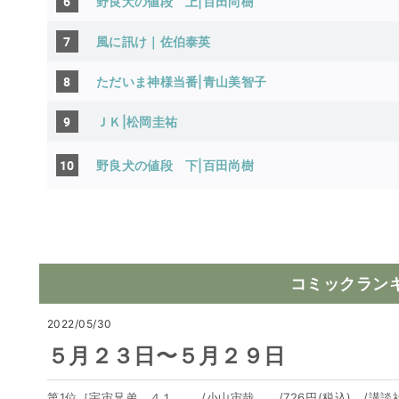
6
野良犬の値段 上|百田尚樹
7
風に訊け｜佐伯泰英
8
ただいま神様当番|青山美智子
9
ＪＫ|松岡圭祐
10
野良犬の値段 下
|百田尚樹
コミックラン
2022/05/30
５月２３日〜５月２９日
第1位［宇宙兄弟 ４１ /小山宙哉 /726円(税込) /講談