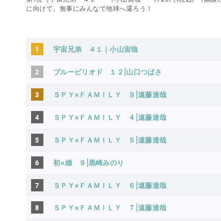
に向けて、無事にみんなで地球へ還ろう！
1
宇宙兄弟 ４１｜小山宙哉
2
ブルーピリオド １２|山口つばさ
3
ＳＰＹ×ＦＡＭＩＬＹ ９|遠藤達哉
4
ＳＰＹ×ＦＡＭＩＬＹ ４
|遠藤達哉
5
ＳＰＹ×ＦＡＭＩＬＹ ５
|遠藤達哉
6
初×婚 ９|黒崎みのり
7
ＳＰＹ×ＦＡＭＩＬＹ ６
|遠藤達哉
8
ＳＰＹ×ＦＡＭＩＬＹ ７|遠藤達哉