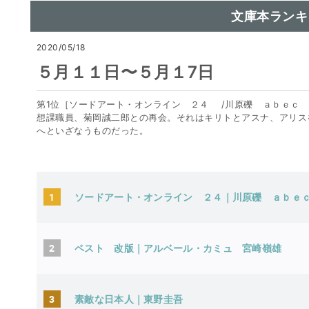
文庫本ランキ
2020/05/18
５月１１日〜５月１7日
第1位［ソードアート・オンライン ２４ /川原礫 ａｂｅｃ /
想課職員、菊岡誠二郎との再会。それはキリトとアスナ、アリス
へといざなうものだった。
1
ソードアート・オンライン ２４｜
2
ペスト 改版｜アルベール・カミ
3
素敵な日本人｜東野圭吾