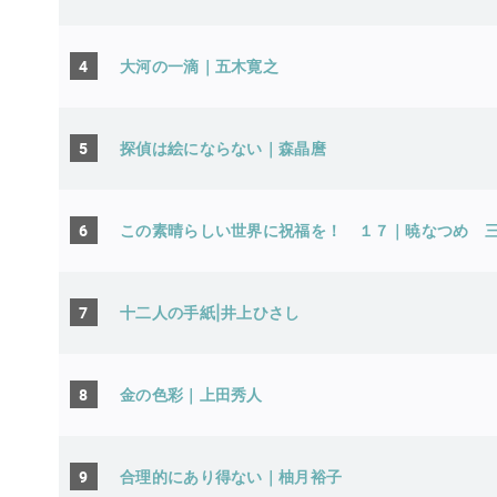
4
大河の一滴｜五木寛之
5
探偵は絵にならない｜森晶麿
6
この素晴らしい世界に祝福を！ １７
7
十二人の手紙|井上ひさし
8
金の色彩｜上田秀人
9
合理的にあり得ない｜柚月