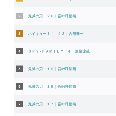
2
鬼滅の刃 ２０｜吾峠呼世晴
3
ハイキュー！！ ４３｜古舘春一
4
ＳＰＹ×ＦＡＭＩＬＹ ４｜遠藤達哉
5
鬼滅の刃 １９｜吾峠呼世晴
6
鬼滅の刃 １８｜吾峠呼世晴
7
鬼滅の刃 １７｜吾峠呼世晴