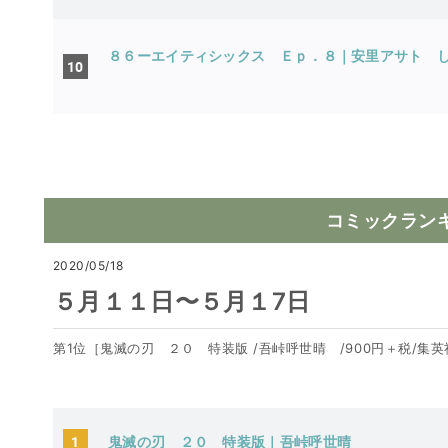
８６ーエイティシックス Ｅｐ．８｜安里ア
10
コミックラン
2020/05/18
５月１１日〜５月１7日
第1位［鬼滅の刃 ２０ 特装版 /吾峠呼世晴 /900円＋税/集
1
鬼滅の刃 ２０ 特装版｜吾峠呼世晴