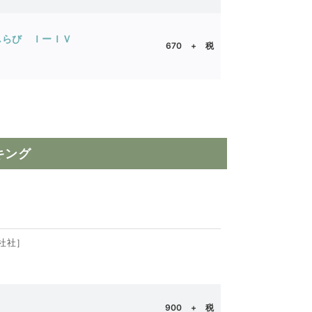
サト しらび ＩーＩＶ
670 + 税
キング
英社社］
900
+ 税