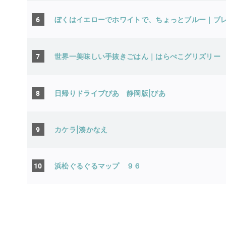
6
ぼくはイエローでホワイトで、ちょっとブルー｜ブ
7
世界一美味しい手抜きごはん｜はらぺこグリズリ
8
日帰りドライブぴあ 静岡版|ぴあ
9
カケラ|湊かなえ
10
浜松ぐるぐるマップ ９６