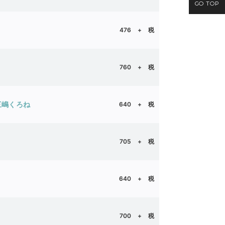
GO TOP
476 + 税
760 + 税
｜暁なつめ 三嶋くろね
640 + 税
705
+ 税
640 + 税
裕子
700 + 税