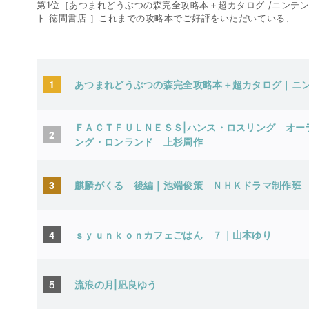
第1位［あつまれどうぶつの森完全攻略本＋超カタログ /ニンテン
ト 徳間書店 ］これまでの攻略本でご好評をいただいている、
1
あつまれどうぶつの森完全攻略本＋超カタログ
ＦＡＣＴＦＵＬＮＥＳＳ|ハンス・ロスリング オー
2
ング・ロンランド 上杉周作
3
麒麟がくる 後編｜池端俊策 ＮＨＫドラマ
4
ｓｙｕｎｋｏｎカフェごはん ７｜山本ゆり
５
流浪の月|凪良ゆう