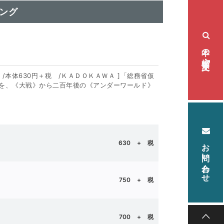
ング
本の検索・注文
本体630円＋税 /ＫＡＤＯＫＡＷＡ ]「総務省仮
を、《大戦》から二百年後の《アンダーワールド》
お問い合わせ
川原礫 ａｂｅｃ
630
+ 税
ュ 宮崎嶺雄
750
+ 税
700 + 税