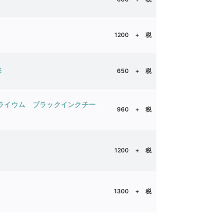
1200 + 税
形
650 + 税
ライウム ブラックインクチー
960 + 税
雄
1200 + 税
1300 + 税