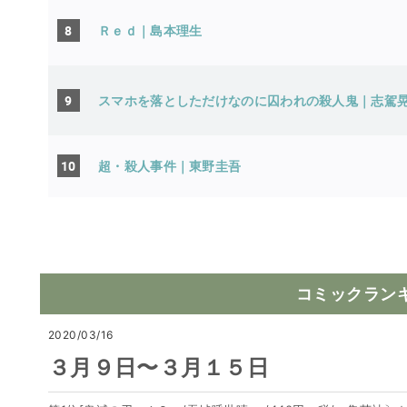
8
Ｒｅｄ｜島本理生
9
スマホを落としただけなのに囚われの殺人鬼
10
超・殺人事件｜東野圭吾
コミックラン
2020/03/16
３月９日〜３月１５日