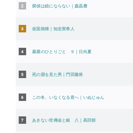
2
探偵は絵にならない｜森晶麿
3
仮面病棟｜知念実希人
4
薬屋のひとりごと ９｜日向夏
5
死の淵を見た男｜門田隆将
6
この冬、いなくなる君へ｜いぬじゅ
7
あきない世傳金と銀 八｜高田郁