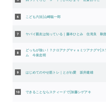
6
こども六法|山崎聡一郎
7
ヤバイ親友は知っている｜藤本ひとみ 住滝良 駒
どっちが強い！？クロアナグマｖｓミツアナグマ|ス
8
ム 今泉忠明
9
はじめてのやせ筋トレ｜とがわ愛 坂井建
10
できることならスティードで|加藤シゲアキ