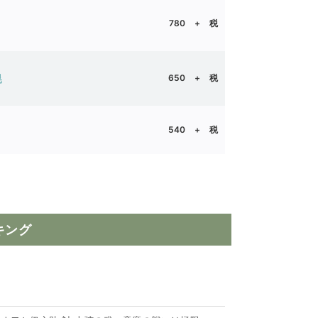
780 + 税
｜志駕晃
650 + 税
540 + 税
キング