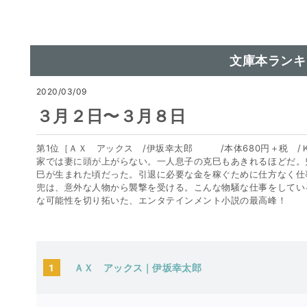
文庫本ランキ
2020/03/09
３月２日〜３月８日
第1位［ＡＸ アックス /伊坂幸太郎 /本体680円＋税 /
家では妻に頭が上がらない。一人息子の克巳もあきれるほどだ。
巳が生まれた頃だった。引退に必要な金を稼ぐために仕方なく仕
兜は、意外な人物から襲撃を受ける。こんな物騒な仕事をしてい
な可能性を切り拓いた、エンタテインメント小説の最高峰！
1
ＡＸ アックス｜伊坂幸太郎