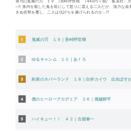
第1位[鬼滅の刃 １９ /吾峠呼世晴 /440円＋税/ 集英社〕
─!! 身内を殺した鬼を前にして怒りに震える二人だが、強力な
きぬ劣勢を覆し、二人は仇討ちを遂げられるのか…!?
1
鬼滅の刃 １９｜吾峠呼世
2
ゆるキャン△ １０｜あｆ
3
約束のネバーランド １８｜白井カ
4
僕のヒーローアカデミア ２６
5
ハイキュー！！ ４２｜古