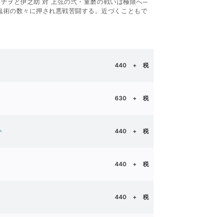
カナヲと伊之助 対 上弦の弐・童磨の戦いは極限へ─
血鬼術の数々に押され悪戦苦闘する。近づくこともで
晴
440
+ 税
ろ
630
+ 税
イウ 出水ぽすか
440 + 税
｜堀越耕平
440 + 税
舘春一
440
+ 税