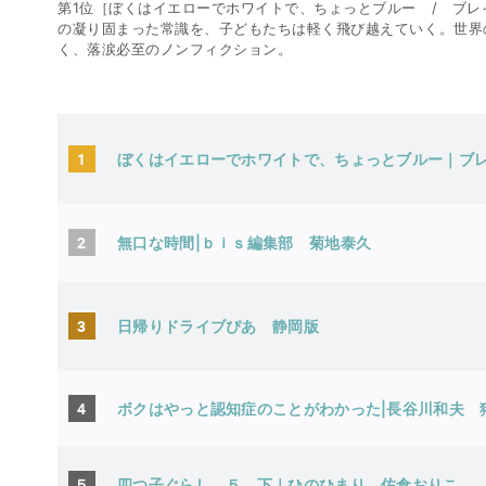
第1位［ぼくはイエローでホワイトで、ちょっとブルー / ブレ
の凝り固まった常識を、子どもたちは軽く飛び越えていく。世界
く、落涙必至のノンフィクション。
1
ぼくはイエローでホワイトで、ちょっとブル
2
無口な時間|ｂｉｓ編集部 菊地泰久
3
日帰りドライブぴあ 静岡版
4
ボクはやっと認知症のことがわかった|長谷川和夫
５
四つ子ぐらし ５ 下｜ひのひまり 佐倉おりこ