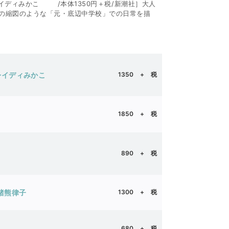
イディみかこ /本体1350円＋税/新潮社］大人
の縮図のような「元・底辺中学校」での日常を描
ー｜ブレイディみかこ
1350
+ 税
1850 + 税
890 + 税
 猪熊律子
1300 + 税
680 + 税