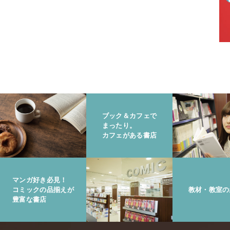
ブック＆カフェで
まったり。
カフェがある書店
マンガ好き必見！
コミックの品揃えが
教材・教室の
豊富な書店