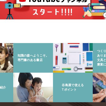
つく
知識の森へようこそ。
あり
専門書のある書店
文具
豊富
谷島屋で使える
紹介
Tポイント