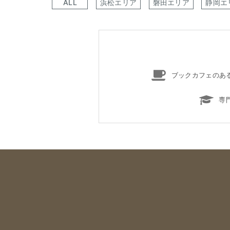
ALL
浜松エリア
磐田エリア
静岡エ
ブックカフェのあ
専