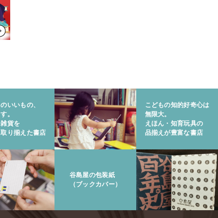
りのいいもの、
こどもの知的好奇心は
ます。
無限大。
と雑貨を
えほん・知育玩具の
に取り揃えた書店
品揃えが豊富な書店
谷島屋の包装紙
（ブックカバー）