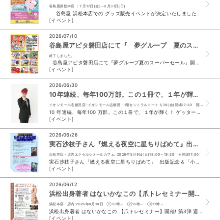
谷島屋浜松本店 ：7 月17日(金)～8月31日(日)
谷島屋 浜松本店での グッズ販売イベントが決定いたしました♪ 2026年7月17日（金）から8月31日（日）までの約1ヵ月半、 谷島屋 浜松本店主催での開催となりま...
[イベント]
2026/07/10
谷島屋アピタ磐田店にて『 夢グループ 夏のスーパーセール 』開催決定
終了しました。
谷島屋アピタ磐田店にて『夢グループ夏のスーパーセール』開催決定 催事開催日時 7/17 （金） 9 時～ 17 時 7/18 （土） 9 時～ 17 時 7/19 ...
[イベント]
2026/06/30
10年連続、毎年100万部。この１冊で、１年が輝く！ ゲッターズ飯田の五星三心占い2027年度版発売記念 「ゲッターズ飯田さんに直接占ってもらおう！」イベント At 谷島屋イオンモール浜松志都呂店
イオンモール志都呂店 :イオンモール志都呂・1階セントラルコート 1/29(金)開場17:30 開演18:00（19:30頃まで）
10 年連続、毎年100 万部。この１冊で、１年が輝く！ ゲッターズ飯田の五星三心占い2027 年度版発売記念 ...
[イベント]
2026/06/26
実石沙枝子さん『燃える夜空に星ちりばめて』出版記念＆「小説のつくり方」トークショー＆サイン会
浜松本店・店内エクセルシオールカフェ: 2026年8月9日(日)18:00～19:30 ※開場17:00
実石沙枝子さん『燃える夜空に星ちりばめて』 出版記念＆「小説のつくり方」トークショー＆サイン会 日時 2026 年 8 月 9 日（日） 18:00 ～ 19:30 ※...
[イベント]
2026/06/12
浜松出身著者 はないかなこの【爪トレセミナー開催！】第3弾（谷島屋浜松本店）
浜松本店・店内:2026年8月18日 ①13時～ ②15時～ ③17時～
浜松出身著者 はないかなこの 【爪トレセミナー】開催! 第3弾 週1回、1日5分! 人生が変わる ミラクル習慣 爪トレ 爪は削り方と保湿で9割よくなる 出版社 Gakken 定価 ¥1...
[イベント]