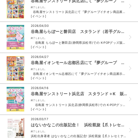
谷島屋サンストリート浜北店にて『夢グループ イチオシ商品 展示＆即売スーパーセール』開催決定！
終了しました。
谷島屋サンストリート浜北店にて『夢グループイチオシ商品展示＆即場スーパーセール』開催決定！ 催事開催日時 05/08 （金） 10 時～ 17 時 05/09 （土...
[イベント]
2026/04/30
谷島屋ららぽーと磐田店 スタランド（若手グループ＆K-POP) 販売イベント開催
終了しました。
谷島屋 ららぽーと磐田店(静岡県浜松市)での K-POPグッズ販売イベントが決定いたしました♪ 2026年5月1日（金）から6月21日（日）までの約2ヵ月、 谷島屋...
[イベント]
2026/04/27
谷島屋イオンモール志都呂店にて『夢グループ イチオシ商品 展示＆即売スーパーセール』開催決定！
終了しました。
谷島屋イオンモール志都呂にて『夢グループイチオシ商品展示＆即場スーパーセール』開催決定 催事開催日時 05/01 （金） 10 時～ 17 時 05/02 （土） ...
[イベント]
2026/04/16
谷島屋サンストリート浜北店 スタランド＋K 販売イベント開催
終了しました。
谷島屋 サンストリート浜北店(静岡県浜松市)での K-POPグッズ販売イベントが決定いたしました♪ 2026年4月17日（金）から5月19日（火）までの約1ヵ月、 ...
[イベント]
2026/03/17
はないかなこの出版記念！ 浜松凱旋【爪トレセミ開催】第2弾（谷島屋浜松本店）
終了しました。
浜松出身著者 はないかなこの出版記念! 浜松凱旋【爪トレセミナー開催】第2弾 週1回、1日5分! 人生が変わる ミラクル習慣 爪トレ 爪は削り方と保湿で9割よくなる 出版社 Gakken 定価...