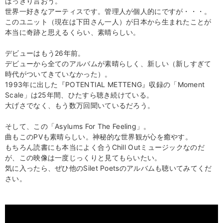
はっきり言おう。
世界一好きなアーティスです。管理人が個人的にですが・・・。
このユニット（現在は下田さん一人）が日本から生まれたことが
本当に奇跡と思えるくらい、素晴らしい。
デビューはもう26年前。
デビューから全てのアルバムが素晴らしく、新しい（新しすぎて
時代がついてきていなかった）。
1993年に出した『POTENTIAL METTENG』収録の「Moment
Scale」は25年間、ひたすら聴き続けている。
大げさでなく、もう数万回聞いているだろう。
そして、この「Asylums For The Feeling」。
曲もこのPVも素晴らしい。神秘的な世界観が心を癒やす。
もちろん読書にも本当によく合うChill Outミュージックなのだ
が、この映像は一度じっくりと見てもらいたい。
気に入ったら、ぜひ他のSilet Poetsのアルバムも聴いてみてくだ
さい。