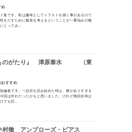
すめ
ト集です。私は趣味としてイラストを描く事があるので
性をだすために服装を考えるということが一番悩みの種
とってみ...
堂ものがたり』 津原泰水 （東
のおすすめ
短編集です。一話目を読み始めた時は、癖がありすぎる
今回は外れだったかもと思いました。けれど物語自体は
でも読...
中村徹 アンブローズ・ビアス