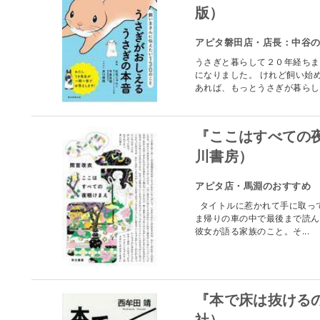
版）
アピタ磐田店・店長：中谷
うさぎと暮らして２０年経ちま
になりました。 けれど飼い始
あれば、もっとうさぎが暮らしや
『ここはすべての
川書房）
アピタ店・馬淵のおすすめ
タイトルに惹かれて手に取っ
ま帰りの車の中で最後まで読ん
彼女が語る家族のこと。そ...
『本で床は抜ける
社）