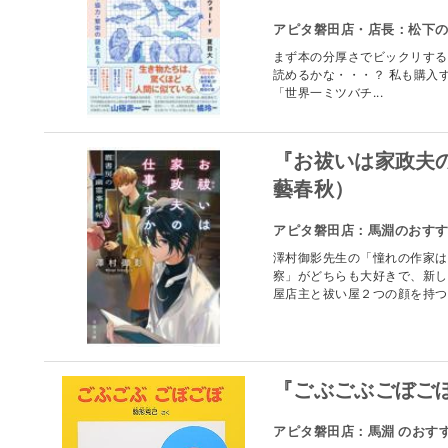
アピタ磐田店・店長：松下
まず本の分厚さでビックリする
読めるかな・・・？ 私も購入
「世界一ミツバチ...
『お祓いは家政夫
藝春秋）
アピタ磐田店：馬淵のおす
澤村御影先生の「憧れの作家は
察」がどちらも大好きで、新し
屋店主と祓い屋２つの顔を持つ透
『ごぶごぶごぼご
アピタ磐田店：馬淵 のおす