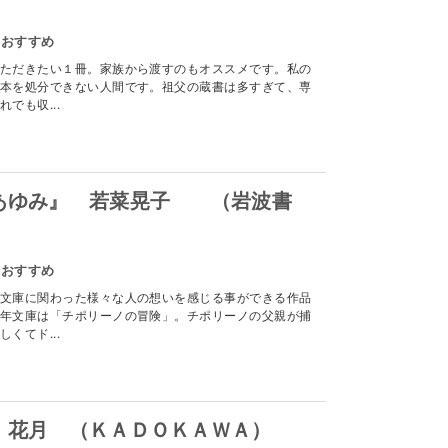
のおすすめ
ただきたい１冊。家族から渡すのもオススメです。私の
本を処分できない人間です。祖父の蔵書は多すぎて、専
でも収...
あゆみ』 若菜晃子 （岩波書
のおすすめ
文庫に関わった様々な人の想いを感じる事ができる作品
年文庫は「チポリーノの冒険」。チポリーノの父親が捕
くてド...
 花月 （ＫＡＤＯＫＡＷＡ）