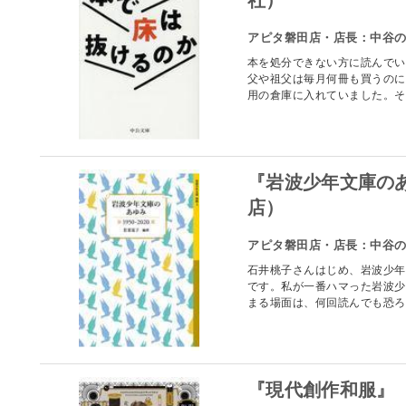
アピタ磐田店・店長：中谷
本を処分できない方に読んでい
父や祖父は毎月何冊も買うのに
用の倉庫に入れていました。それ
『岩波少年文庫の
店）
アピタ磐田店・店長：中谷
石井桃子さんはじめ、岩波少年
です。私が一番ハマった岩波少
まる場面は、何回読んでも恐ろし
『現代創作和服』