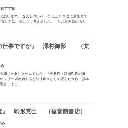
のおすすめ
と思います。 なんと700ページ以上！ 本当に最後まで
するときに、少しだけ考えました。 ただ読み始めると
の仕事ですか』 澤村御影 （文
すめ
人間じゃありませんでした」「准教授・高槻彰良の推
いシリーズが始まると知り嬉々として読んだ今作。貸本
と、そこ...
ぼ』 駒形克己 (福音館書店）
すめ