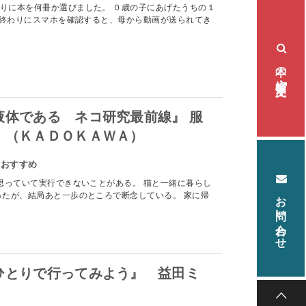
りに本を何冊か選びました。 ０歳の子にあげたうちの１
終わりにスマホを確認すると、母から動画が送られてき
本の検索・注文
液体である ネコ研究最前線』 服
 （ＫＡＤＯＫＡＷＡ）
のおすすめ
っていて実行できないことがある。 猫と一緒に暮らし
お問い合わせ
ったが、結局あと一歩のところで断念している。 家に帰
ひとりで行ってみよう』 益田ミ