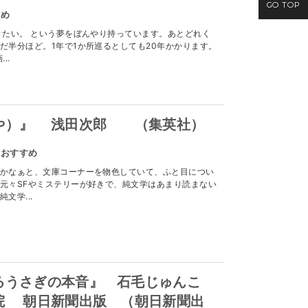
GO TOP
すめ
きたい。 という夢をぼんやり持っています。あとどれく
だ半分ほど。1年で1か所巡るとしても20年かかります。
..
や）』 浅田次郎 （集英社）
のおすすめ
かなぁと、文庫コーナーを物色していて、ふと目につい
元々SFやミステリーが好きで、純文学はあまり読まない
文学...
るうさぎの本音』 石毛じゅんこ
院 朝日新聞出版 （朝日新聞出