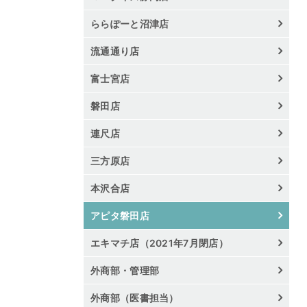
ららぽーと沼津店
流通通り店
富士宮店
磐田店
連尺店
三方原店
本沢合店
アピタ磐田店
エキマチ店（2021年7月閉店）
外商部・管理部
外商部（医書担当）