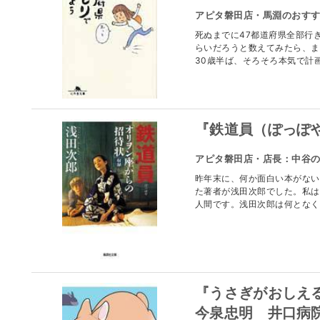
アピタ磐田店・馬淵のおす
死ぬまでに47都道府県全部行
らいだろうと数えてみたら、ま
30歳半ば、そろそろ本気で計画.
『鉄道員（ぽっぽ
アピタ磐田店・店長：中谷
昨年末に、何か面白い本がない
た著者が浅田次郎でした。私は
人間です。浅田次郎は何となく純
『うさぎがおしえ
今泉忠明 井口病