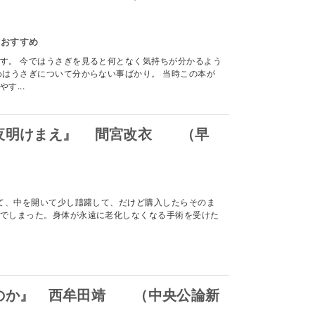
のおすすめ
す。 今ではうさぎを見ると何となく気持ちが分かるよう
めはうさぎについて分からない事ばかり。 当時この本が
す...
夜明けまえ』 間宮改衣 （早
て、中を開いて少し躊躇して、だけど購入したらそのま
でしまった。身体が永遠に老化しなくなる手術を受けた
のか』 西牟田靖 （中央公論新