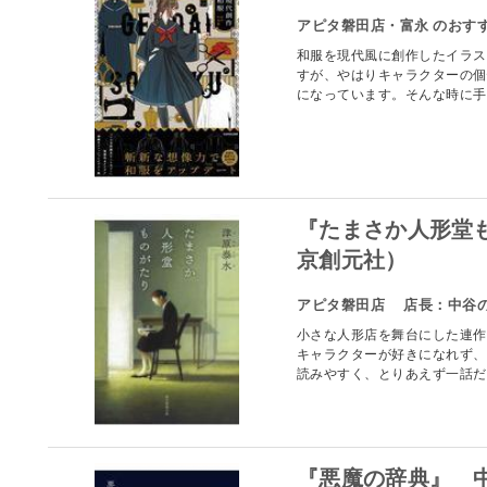
アピタ磐田店・富永 のおす
和服を現代風に創作したイラス
すが、やはりキャラクターの個
になっています。そんな時に手に
『たまさか人形
京創元社）
アピタ磐田店 店長：中谷
小さな人形店を舞台にした連作
キャラクターが好きになれず、
読みやすく、とりあえず一話だけ
『悪魔の辞典』 