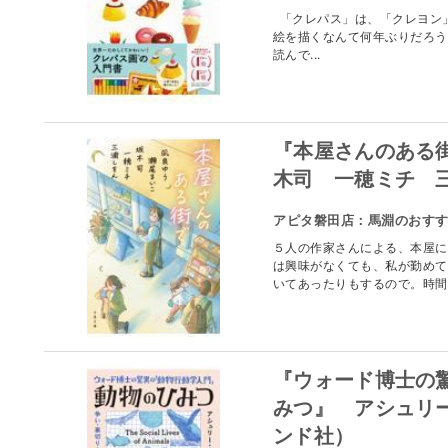
「クレパス」は、「クレヨン
絵を描くなんて何年ぶりだろう
読んで...
『本屋さんのある
木司 一穂ミチ 
アピタ磐田店：馬淵のおす
５人の作家さんによる、本屋に
は興味がなくても、私が勤めて
いてあったりもするので。時間潰
『ウォード博士の
みつ』 アシュリ
ンド社）