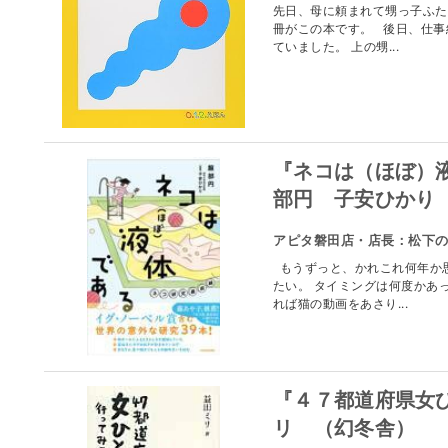
先日、母に頼まれて甥っ子ふた
冊がこの本です。 後日、仕事
ていました。 上の甥...
『ネコは（ほぼ）
部円 子安ひかり
アピタ磐田店・店長：松下
もうずっと、かれこれ何年か思
たい。 タイミングは何度かあ
れば猫の動画をあさり...
『４７都道府県女
リ （幻冬舎）