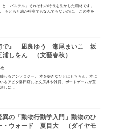
」と「パステル」それぞれの特長を生かした画材です。
。 もともと絵が得意でもなんでもないのに、 この本を
街で』 凪良ゆう 瀬尾まいこ 坂
三浦しをん （文藝春秋）
すめ
纏わるアンソロジー。 本を好きなひとはもちろん、本に
いるアピタ磐田店には文房具や雑貨、ボードゲームが置
しに...
驚異の「動物行動学入門」動物のひ
ー・ウォード 夏目大 （ダイヤモ