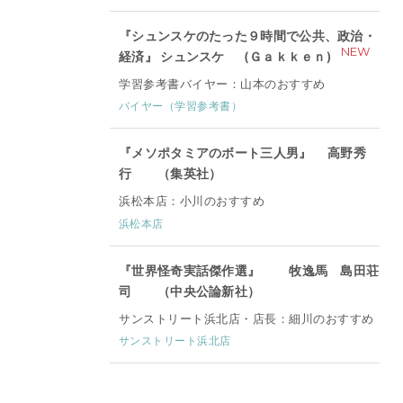
『シュンスケのたった９時間で公共、政治・
NEW
経済』 シュンスケ (Ｇａｋｋｅｎ)
学習参考書バイヤー：山本のおすすめ
バイヤー（学習参考書）
『メソポタミアのボート三人男』 高野秀
行 （集英社）
浜松本店：小川のおすすめ
浜松本店
『世界怪奇実話傑作選』 牧逸馬 島田荘
司 （中央公論新社）
サンストリート浜北店・店長：細川のおすすめ
サンストリート浜北店