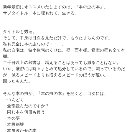
新年最初にオススメいたしますのは、『本の虫の本』。
サブタイトル「本に埋もれて、生きる」
タイトルも秀逸。
そして、中身は目次を見ただけで、もうたまらんのです。
私も完全に本の虫なので・・・。
私の自宅は、狭小住宅のくせに、壁一面本棚。寝室の壁も全て本
棚。
二千冊以上の蔵書は、増えることはあっても減ることはない。
いや、厳密には時々まとめて処分しているので、減っているのだ
が、減るスピードよりも増えるスピードのほうが速い。
困ったもんだ。
そんな本の虫が、『本の虫の本』を開くと、目次には、
・つんどく
・全部読んだのですか？
・同じ本を何冊も買う
・本の夢
・本棚崩壊
・本屋泣かせの本