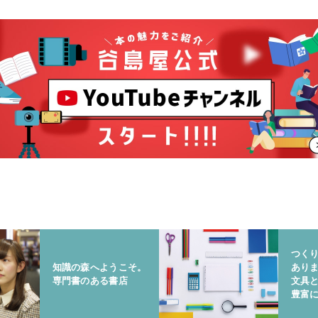
つく
知識の森へようこそ。
あり
専門書のある書店
文具
豊富