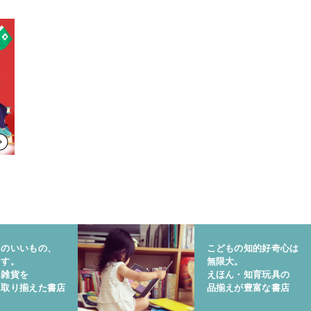
りのいいもの、
こどもの知的好奇心は
ます。
無限大。
と雑貨を
えほん・知育玩具の
に取り揃えた書店
品揃えが豊富な書店