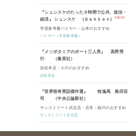
『シュンスケのたった９時間で公共、政治・
NEW
経済』 シュンスケ (Ｇａｋｋｅｎ)
学習参考書バイヤー：山本のおすすめ
バイヤー（学習参考書）
『メソポタミアのボート三人男』 高野秀
行 （集英社）
浜松本店：小川のおすすめ
浜松本店
『世界怪奇実話傑作選』 牧逸馬 島田荘
司 （中央公論新社）
サンストリート浜北店・店長：細川のおすすめ
サンストリート浜北店